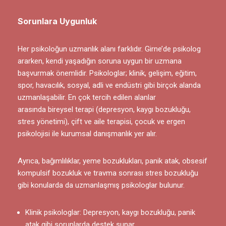
Sorunlara Uygunluk
Her psikoloğun uzmanlık alanı farklıdır. Girne’de psikolog
ararken, kendi yaşadığın soruna uygun bir uzmana
başvurmak önemlidir. Psikologlar; klinik, gelişim, eğitim,
spor, havacılık, sosyal, adli ve endüstri gibi birçok alanda
uzmanlaşabilir. En çok tercih edilen alanlar
arasında bireysel terapi (
depresyon
, kaygı bozukluğu,
stres yönetimi), çift ve aile terapisi, çocuk ve ergen
psikolojisi ile kurumsal danışmanlık yer alır.
Ayrıca, bağımlılıklar, yeme bozuklukları, panik atak, obsesif
kompulsif bozukluk ve travma sonrası stres bozukluğu
gibi konularda da uzmanlaşmış psikologlar bulunur.
Klinik psikologlar: Depresyon, kaygı bozukluğu, panik
atak gibi sorunlarda destek sunar.