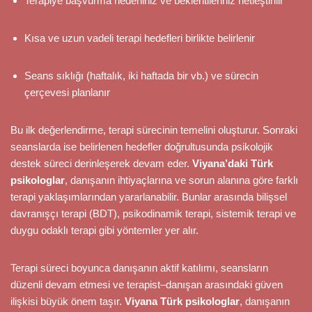
Terapiye başvurma nedeniniz ve beklentileriniz netleştirilir
Kısa ve uzun vadeli terapi hedefleri birlikte belirlenir
Seans sıklığı (haftalık, iki haftada bir vb.) ve sürecin
çerçevesi planlanır
Bu ilk değerlendirme, terapi sürecinin temelini oluşturur. Sonraki
seanslarda ise belirlenen hedefler doğrultusunda psikolojik
destek süreci derinleşerek devam eder.
Viyana’daki Türk
psikologlar
, danışanın ihtiyaçlarına ve sorun alanına göre farklı
terapi yaklaşımlarından yararlanabilir. Bunlar arasında bilişsel
davranışçı terapi (BDT), psikodinamik terapi, sistemik terapi ve
duygu odaklı terapi gibi yöntemler yer alır.
Terapi süreci boyunca danışanın aktif katılımı, seansların
düzenli devam etmesi ve terapist–danışan arasındaki güven
ilişkisi büyük önem taşır.
Viyana Türk psikologlar
, danışanın