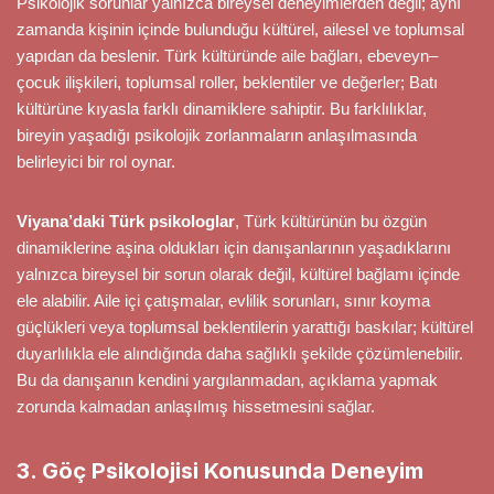
Psikolojik sorunlar yalnızca bireysel deneyimlerden değil; aynı
zamanda kişinin içinde bulunduğu kültürel, ailesel ve toplumsal
yapıdan da beslenir. Türk kültüründe aile bağları, ebeveyn–
çocuk ilişkileri, toplumsal roller, beklentiler ve değerler; Batı
kültürüne kıyasla farklı dinamiklere sahiptir. Bu farklılıklar,
bireyin yaşadığı psikolojik zorlanmaların anlaşılmasında
belirleyici bir rol oynar.
Viyana’daki Türk psikologlar
, Türk kültürünün bu özgün
dinamiklerine aşina oldukları için danışanlarının yaşadıklarını
yalnızca bireysel bir sorun olarak değil, kültürel bağlamı içinde
ele alabilir. Aile içi çatışmalar, evlilik sorunları, sınır koyma
güçlükleri veya toplumsal beklentilerin yarattığı baskılar; kültürel
duyarlılıkla ele alındığında daha sağlıklı şekilde çözümlenebilir.
Bu da danışanın kendini yargılanmadan, açıklama yapmak
zorunda kalmadan anlaşılmış hissetmesini sağlar.
3. Göç Psikolojisi Konusunda Deneyim