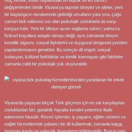
Göç etmek, insan hayatındaki en büyük ve en sarsıcı
değişimlerden biridir. Viyana’ya taşınan bireyler ve aileler, yeni
bir başlangıcın beraberinde getirdiği umutların yanı sıra, çoğu
zaman fark edilmesi zor olan psikolojik zorluklarla da karşı
karşıya kalır. Yeni bir ülkeye uyum sağlama süreci; yalnızca
fiziksel koşullara adapte olmayı değil, aynı zamanda bireyin
kendilik algısını, sosyal ilişkilerini ve duygusal dengesini yeniden
yapılandırmasını gerektirir. Bu süreçte dil engeli, sosyal
izolasyon, kültürel farklılıklar ve kimlik karmaşası gibi faktörler
zamanla ciddi bir psikolojik yük oluşturabilir.
Viyana’da yaşayan birçok Türk göçmen için en sık karşılaşılan
zorluklardan biri, gündelik hayatta kendini yeterince ifade
edememe hissidir. Resmî işlemler, iş yaşamı, eğitim sistemi ve
sağlık hizmetlerinde yabancı bir dil kullanmak; zamanla kaygı,
özgüven kaybı ve yalnızlık duygularını tetikleyebilir. Bunun yanı