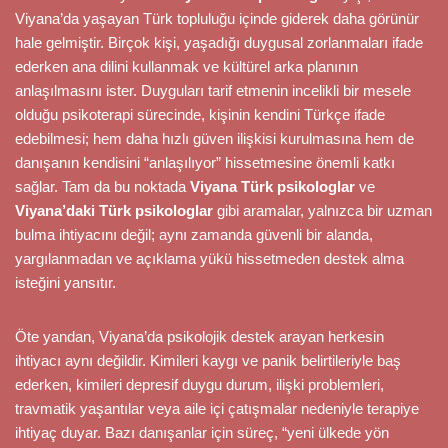
Viyana’da yaşayan Türk topluluğu içinde giderek daha görünür
hale gelmiştir. Birçok kişi, yaşadığı duygusal zorlanmaları ifade
ederken ana dilini kullanmak ve kültürel arka planının
anlaşılmasını ister. Duyguları tarif etmenin incelikli bir mesele
olduğu psikoterapi sürecinde, kişinin kendini Türkçe ifade
edebilmesi; hem daha hızlı güven ilişkisi kurulmasına hem de
danışanın kendisini “anlaşılıyor” hissetmesine önemli katkı
sağlar. Tam da bu noktada
Viyana Türk psikologlar
ve
Viyana’daki Türk psikologlar
gibi aramalar, yalnızca bir uzman
bulma ihtiyacını değil; aynı zamanda güvenli bir alanda,
yargılanmadan ve açıklama yükü hissetmeden destek alma
isteğini yansıtır.
Öte yandan, Viyana’da psikolojik destek arayan herkesin
ihtiyacı aynı değildir. Kimileri kaygı ve panik belirtileriyle baş
ederken, kimileri depresif duygu durum, ilişki problemleri,
travmatik yaşantılar veya aile içi çatışmalar nedeniyle terapiye
ihtiyaç duyar. Bazı danışanlar için süreç, “yeni ülkede yön