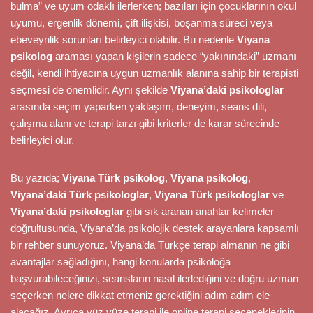
bulma” ve uyum odaklı ilerlerken; bazıları için çocuklarının okul
uyumu, ergenlik dönemi, çift ilişkisi, boşanma süreci veya
ebeveynlik sorunları belirleyici olabilir. Bu nedenle
Viyana
psikolog
araması yapan kişilerin sadece “yakınındaki” uzmanı
değil, kendi ihtiyacına uygun uzmanlık alanına sahip bir terapisti
seçmesi de önemlidir. Aynı şekilde
Viyana’daki psikologlar
arasında seçim yaparken yaklaşım, deneyim, seans dili,
çalışma alanı ve terapi tarzı gibi kriterler de karar sürecinde
belirleyici olur.
Bu yazıda;
Viyana Türk psikolog
,
Viyana psikolog
,
Viyana’daki Türk psikologlar
,
Viyana Türk psikologlar
ve
Viyana’daki psikologlar
gibi sık aranan anahtar kelimeler
doğrultusunda, Viyana’da psikolojik destek arayanlara kapsamlı
bir rehber sunuyoruz. Viyana’da Türkçe terapi almanın ne gibi
avantajlar sağladığını, hangi konularda psikoloğa
başvurabileceğinizi, seansların nasıl ilerlediğini ve doğru uzman
seçerken nelere dikkat etmeniz gerektiğini adım adım ele
alacağız. Ayrıca yüz yüze terapi ile online terapi seçeneklerinin