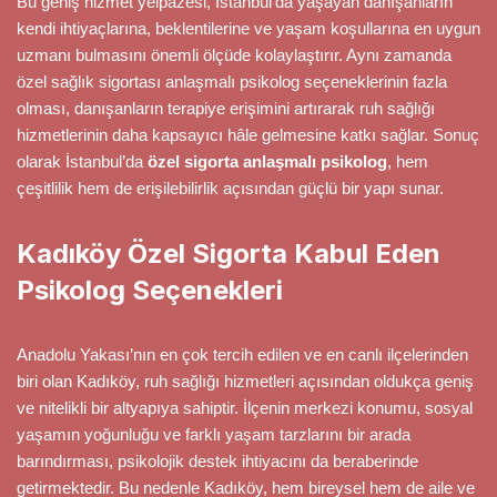
Bu geniş hizmet yelpazesi, İstanbul’da yaşayan danışanların
kendi ihtiyaçlarına, beklentilerine ve yaşam koşullarına en uygun
uzmanı bulmasını önemli ölçüde kolaylaştırır. Aynı zamanda
özel sağlık sigortası anlaşmalı psikolog seçeneklerinin fazla
olması, danışanların terapiye erişimini artırarak ruh sağlığı
hizmetlerinin daha kapsayıcı hâle gelmesine katkı sağlar. Sonuç
olarak İstanbul’da
özel sigorta anlaşmalı psikolog
, hem
çeşitlilik hem de erişilebilirlik açısından güçlü bir yapı sunar.
Kadıköy Özel Sigorta Kabul Eden
Psikolog Seçenekleri
Anadolu Yakası’nın en çok tercih edilen ve en canlı ilçelerinden
biri olan Kadıköy, ruh sağlığı hizmetleri açısından oldukça geniş
ve nitelikli bir altyapıya sahiptir. İlçenin merkezi konumu, sosyal
yaşamın yoğunluğu ve farklı yaşam tarzlarını bir arada
barındırması, psikolojik destek ihtiyacını da beraberinde
getirmektedir. Bu nedenle Kadıköy, hem bireysel hem de aile ve