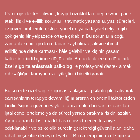
Psikolojik destek ihtiyacı; kaygı bozuklukları, depresyon, panik
atak, ilişki ve evlilik sorunları, travmatik yaşantılar, yas süreçleri,
özgüven problemleri, stres yönetimi ya da kişisel gelişim gibi
çok geniş bir yelpazede ortaya çıkabilir. Bu sorunların çoğu,
zamanla kendiliğinden ortadan kaybolmaz; aksine ihmal
edildiğinde daha karmaşık hâle gelebilir ve kişinin yaşam
kalitesini ciddi biçimde düşürebilir. Bu nedenle erken dönemde
özel sigorta anlaşmalı psikolog
ile profesyonel destek almak,
ruh sağlığını koruyucu ve iyileştirici bir etki yaratır.
Bu süreçte özel sağlık sigortası anlaşmalı psikolog ile çalışmak,
danışanların terapiye devamlılığını artıran en önemli faktörlerden
biridir. Sigorta güvencesiyle terapi almak, danışanın seansları
iptal etme, erteleme ya da süreci yarıda bırakma riskini azaltır.
Aynı zamanda kişi, maddi baskı hissetmeden terapiye
odaklanabilir ve psikolojik sürecin gerektirdiği güvenli alanı daha
rahat bir şekilde deneyimleyebilir. Bu da terapinin
özel sigorta