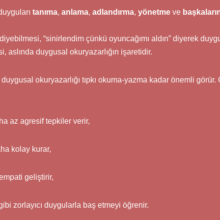
duyguları
tanıma
,
anlama
,
adlandırma
,
yönetme
ve
başkaların
diyebilmesi, “sinirlendim çünkü oyuncağımı aldın” diyerek du
si, aslında duygusal okuryazarlığın işaretidir.
, duygusal okuryazarlığı tıpkı okuma-yazma kadar önemli görür.
 az agresif tepkiler verir,
a kolay kurar,
mpati geliştirir,
gibi zorlayıcı duygularla baş etmeyi öğrenir.