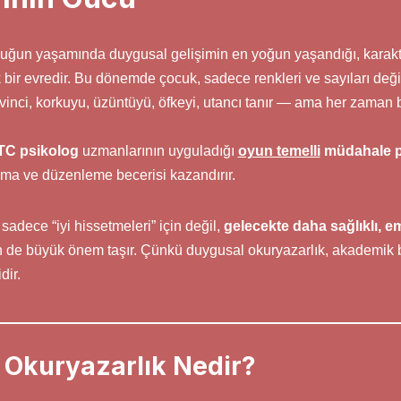
ğun yaşamında duygusal gelişimin en yoğun yaşandığı, karakter
itik bir evredir. Bu dönemde çocuk, sadece renkleri ve sayıları de
vinci, korkuyu, üzüntüyü, öfkeyi, utancı tanır — ama her zaman b
C psikolog
uzmanlarının uyguladığı
oyun temelli
müdahale p
ama ve düzenleme becerisi kazandırır.
sadece “iyi hissetmeleri” için değil,
gelecekte daha sağlıklı, e
in de büyük önem taşır. Çünkü duygusal okuryazarlık, akademik
dir.
Okuryazarlık Nedir?