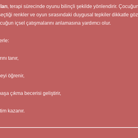
arı
, terapi sürecinde oyunu bilinçli şekilde yönlendirir. Çocuğu
seçtiği renkler ve oyun sırasındaki duygusal tepkiler dikkatle göz
cuğun içsel çatışmalarını anlamasına yardımcı olur.
rle:
nı tanır,
eyi öğrenir,
aşa çıkma becerisi geliştirir,
im kazanır.