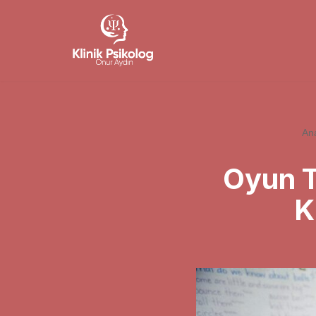
İçeriğe
geç
An
Oyun T
K