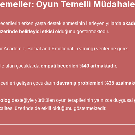
Temeller: Oyun Temelli Müdahalen
ecerilerin erken yaşta desteklenmesinin ilerleyen yıllarda
akade
üzerinde belirleyici etkisi
olduğunu göstermektedir.
r Academic, Social and Emotional Learning) verilerine göre:
le alan çocuklarda
empati becerileri %40 artmaktadır.
rileri gelişen çocukların
davranış problemleri %35 azalmakt
olog
desteğiyle yürütülen oyun terapilerinin yalnızca duygusal g
itesi üzerinde de etkili olduğunu göstermektedir.