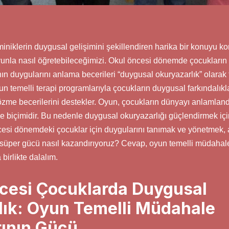
miniklerin duygusal gelişimini şekillendiren harika bir konuyu 
unla nasıl öğretebileceğimizi. Okul öncesi dönemde çocukların 
ın duygularını anlama becerileri “duygusal okuryazarlık” olarak
n temelli terapi programlarıyla çocukların duygusal farkındalıklar
me becerilerini destekler. Oyun, çocukların dünyayı anlamlan
 biçimidir. Bu nedenle duygusal okuryazarlığı güçlendirmek için
öncesi dönemdeki çocuklar için duygularını tanımak ve yönetmek, 
süper gücü nasıl kazandırıyoruz? Cevap, oyun temelli müdahale
birlikte dalalım.
cesi Çocuklarda Duygusal
ık: Oyun Temelli Müdahale
ının Gücü