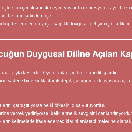
güçlü olan çocukların ilerleyen yaşlarda depresyon, kaygı bozu
anı belirgin şekilde düşer.
olog
desteği, erken yaşta sağlıklı duygusal gelişim için kritik bir 
uğun Duygusal Diline Açılan Ka
cılığıyla keşfeder. Oyun, onlar için bir terapi dili gibidir.
unu sadece bir etkinlik olarak değil; çocuğun iç dünyasına açıla
arını çarpıştırıyorsa belki öfkesini dışa vuruyordur.
ine yemek yediriyorsa, belki annelik sevgisini canlandırıyordur
kların kelimelerle ifade edemediklerini anlatabilmelerine olanak 