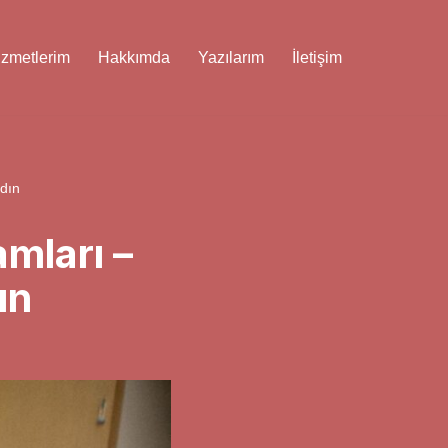
izmetlerim
Hakkımda
Yazılarım
İletişim
dın
mları –
ın