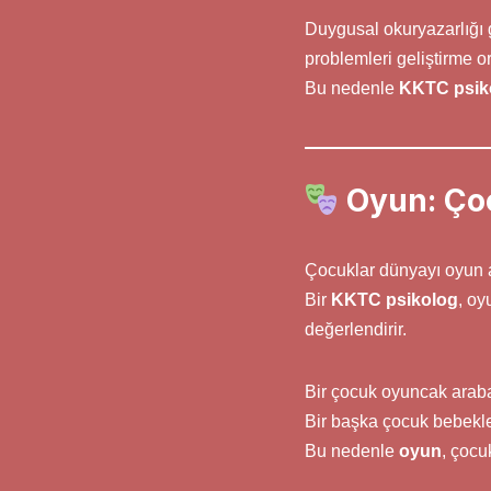
Duygusal okuryazarlığı 
problemleri geliştirme or
Bu nedenle
KKTC psik
Oyun: Çoc
Çocuklar dünyayı oyun ara
Bir
KKTC psikolog
, oy
değerlendirir.
Bir çocuk oyuncak arabal
Bir başka çocuk bebekler
Bu nedenle
oyun
, çocu