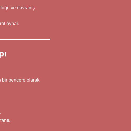
kluğu ve davranış
rol oynar.
pı
n bir pencere olarak
.
tanır.