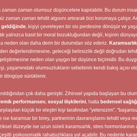
zaman zaman olumsuz düşüncelere kapılabilir. Bu durum insan
iz zaman zaman tehdit algısını artırarak bizi korumaya çalışır.
e geldiğinde
, kişiyi çevreleyen bir sis perdesine dönüşür ve yaş
tık yalnızca basit bir moral bozukluğundan değil, kişinin dünyayı
a neden olan daha derin bir durumdan söz ederiz.
Karamsarlık
nden değerlendirmesine, geleceği belirsizlik değil doğrudan teh
 geliştirmesine neden olan yaygın bir düşünce biçimidir. Bu d
 kişi, yaşamındaki olumsuzlukların sebebinin kendi bakış açısı 
ir döngüye sürüklenir.
anıldığından çok daha geniştir. Zihinsel yapıda başlayan bu olu
emik performansını
,
sosyal ilişkilerini
, hatta
bedensel sağlığ
şılaşılan küçük bir eleştiri kişi tarafından “yetersizim”, “başarı
de ise karamsar bir birey, partnerinin davranışlarını tehdit veya r
iziksel düzeyde ise uzun süreli karamsarlık, stres hormonlarının
eşitli psikosomatik rahatsızlıklara yol açabilir. Bu nedenle kar