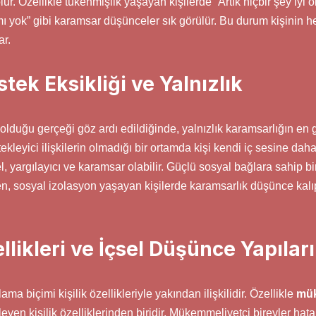
r. Özellikle tükenmişlik yaşayan kişilerde “Artık hiçbir şey iyi 
 yok” gibi karamsar düşünceler sık görülür. Bu durum kişinin h
ar.
stek Eksikliği ve Yalnızlık
 olduğu gerçeği göz ardı edildiğinde, yalnızlık karamsarlığın en g
tekleyici ilişkilerin olmadığı bir ortamda kişi kendi iç sesine daha
, yargılayıcı ve karamsar olabilir. Güçlü sosyal bağlara sahip bi
n, sosyal izolasyon yaşayan kişilerde karamsarlık düşünce kalıp
ellikleri ve İçsel Düşünce Yapıları
ama biçimi kişilik özellikleriyle yakından ilişkilidir. Özellikle
mük
eyen kişilik özelliklerinden biridir. Mükemmeliyetçi bireyler h