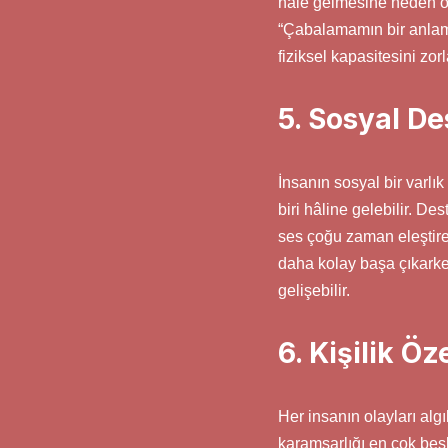
hale gelmesine neden olu
“Çabalamamın bir anlamı
fiziksel kapasitesini zorl
5. Sosyal De
İnsanın sosyal bir varlık
biri hâline gelebilir. Des
ses çoğu zaman eleştirel
daha kolay başa çıkarke
gelişebilir.
6. Kişilik Öz
Her insanın olayları algıl
karamsarlığı en çok besl