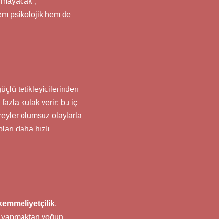
olmayacak”,
em psikolojik hem de
üçlü tetikleyicilerinden
 fazla kulak verir; bu iç
reyler olumsuz olaylarla
ları daha hızlı
emmeliyetçilik
,
ata yapmaktan yoğun