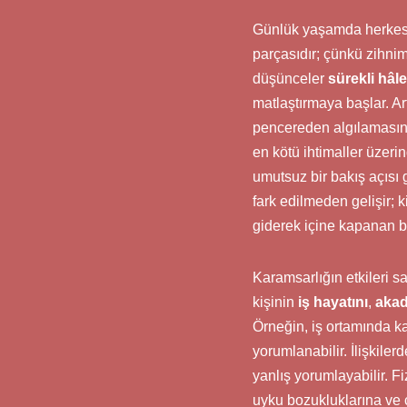
Günlük yaşamda herkes 
parçasıdır; çünkü zihnim
düşünceler
sürekli hâl
matlaştırmaya başlar. Ar
pencereden algılamasın
en kötü ihtimaller üzeri
umutsuz bir bakış açısı
fark edilmeden gelişir;
giderek içine kapanan b
Karamsarlığın etkileri s
kişinin
iş hayatını
,
akad
Örneğin, iş ortamında kar
yorumlanabilir. İlişkiler
yanlış yorumlayabilir. F
uyku bozukluklarına ve ç