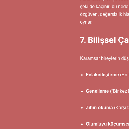
şekilde kaçınır; bu nede
özgüven, değersizlik hiss
oynar.
7. Bilişsel 
Karamsar bireylerin düşü
Felaketleştirme
(En k
Genelleme
(“Bir kez 
Zihin okuma
(Karşı 
Olumluyu küçüms