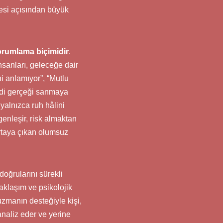
mesi açısından büyük
orumlama biçimidir
.
insanları, geleceğe dair
i anlamıyor”, “Mutlu
ndi gerçeği sanmaya
 yalnızca ruh hâlini
genleşir, risk almaktan
ortaya çıkan olumsuz
oğrularını sürekli
aklaşım ve psikolojik
uzmanın desteğiyle kişi,
analiz eder ve yerine