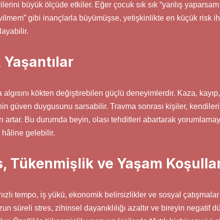
rini büyük ölçüde etkiler. Eğer çocuk sık sık “yanlış yaparsam 
lmem” gibi inançlarla büyümüşse, yetişkinlikte en küçük risk ih
yabilir.
 Yaşantılar
algısını kökten değiştirebilen güçlü deneyimlerdir. Kaza, kayıp, i
şinin güven duygusunu sarsabilir. Travma sonrası kişiler, kendile
ları artar. Bu durumda beyin, olası tehditleri abartarak yorumlama
 hâline gelebilir.
es, Tükenmişlik ve Yaşam Koşullar
ı tempo, iş yükü, ekonomik belirsizlikler ve sosyal çatışmalar 
un süreli stres, zihinsel dayanıklılığı azaltır ve bireyin negatif