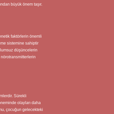
sından büyük önem taşır.
enetik faktörlerin önemli
eme sistemine sahiptir
 olumsuz düşüncelerin
 nörotransmitterlerin
lerdir. Sürekli
 döneminde olayları daha
mu, çocuğun gelecekteki