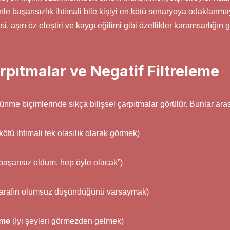
nle başarısızlık ihtimali bile kişiyi en kötü senaryoya odaklanmay
i, aşırı öz eleştiri ve kaygı eğilimi gibi özellikler karamsarlığın
Çarpıtmalar ve Negatif Filtreleme
nme biçimlerinde sıkça bilişsel çarpıtmalar görülür. Bunlar ara
ötü ihtimali tek olasılık olarak görmek)
başarısız oldum, hep öyle olacak”)
tarafın olumsuz düşündüğünü varsaymak)
eme
(İyi şeyleri görmezden gelmek)