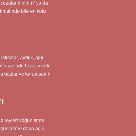
cezalandırılırım” ya da
timalinde bile en kötü
stismar, ayrılık, ağır
rini güvende hissetmekte
ya başlar ve karamsarlık
ı
bireyleri yoğun stres
 düşüncelere daha açık