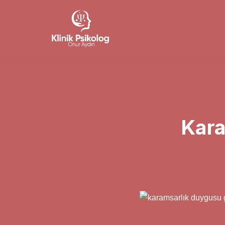
İçeriğe
geç
Kara