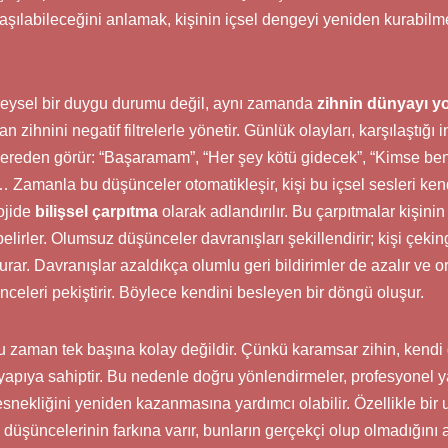
ıl aşılabileceğini anlamak, kişinin içsel dengeyi yeniden kurabil
reysel bir duygu durumu değil, aynı zamanda
zihnin dünyayı y
n zihnini negatif filtrelerle yönetir. Günlük olayları, karşılaştığı 
cereden görür: “Başaramam”, “Her şey kötü gidecek”, “Kimse ben
 Zamanla bu düşünceler otomatikleşir, kişi bu içsel sesleri ke
ojide
bilişsel çarpıtma
olarak adlandırılır. Bu çarpıtmalar kişinin
belirler. Olumsuz düşünceler davranışları şekillendirir; kişi çekin
kurar. Davranışlar azaldıkça olumlu geri bildirimler de azalır ve 
eleri pekiştirir. Böylece kendini besleyen bir döngü oluşur.
zaman tek başına kolay değildir. Çünkü karamsar zihin, kendi d
yapıya sahiptir. Bu nedenle doğru yönlendirmeler, profesyonel y
 esnekliğini yeniden kazanmasına yardımcı olabilir. Özellikle bir 
üşüncelerinin farkına varır, bunların gerçekçi olup olmadığını 