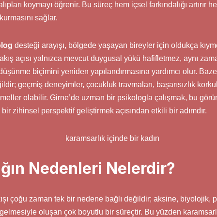
lıpları koymayı öğrenir. Bu süreç hem içsel farkındalığı artırır 
kurmasını sağlar.
olog
desteği arayışı, bölgede yaşayan bireyler için oldukça kıymet
akış açısı yalnızca mevcut duygusal yükü hafifletmez, aynı zam
 düşünme biçimini yeniden yapılandırmasına yardımcı olur. Bazen
ldir; geçmiş deneyimler, çocukluk travmaları, başarısızlık korkul
temeller olabilir. Girne’de uzman bir psikologla çalışmak, bu gö
ir zihinsel perspektif geliştirmek açısından etkili bir adımdır.
ğın Nedenleri Nelerdir?
ışı çoğu zaman tek bir nedene bağlı değildir; aksine, biyolojik, p
 gelmesiyle oluşan çok boyutlu bir süreçtir. Bu yüzden karamsarl