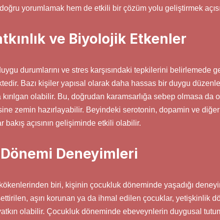
i doğru yorumlamak hem de etkili bir çözüm yolu geliştirmek açı
tkınlık ve Biyolojik Etkenler
duygu durumlarını ve stres karşısındaki tepkilerini belirlemede g
tedir. Bazı kişiler yapısal olarak daha hassas bir duygu düzenl
a kırılgan olabilir. Bu, doğrudan karamsarlığa sebep olmasa da
mesine zemin hazırlayabilir. Beyindeki serotonin, dopamin ve diğer
bakış açısının gelişiminde etkili olabilir.
 Dönemi Deneyimleri
kökenlerinden biri, kişinin çocukluk döneminde yaşadığı deneyim
settirilen, aşırı korunan ya da ihmal edilen çocuklar, yetişkinlik
tkın olabilir. Çocukluk döneminde ebeveynlerin duygusal tutu