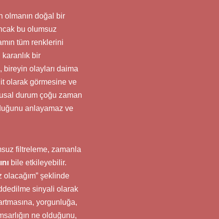
 olmanın doğal bir
 Ancak bu olumsuz
amın tüm renklerini
 karanlık bir
, bireyin olayları daima
dit olarak görmesine ve
uygusal durum çoğu zaman
olduğunu anlayamaz ve
msuz filtreleme, zamanla
ını
bile etkileyebilir.
sız olacağım” şeklinde
eddedilme sinyali olarak
 artmasına, yorgunluğa,
amsarlığın ne olduğunu,