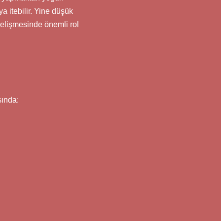
a itebilir. Yine düşük
 gelişmesinde önemli rol
sında: