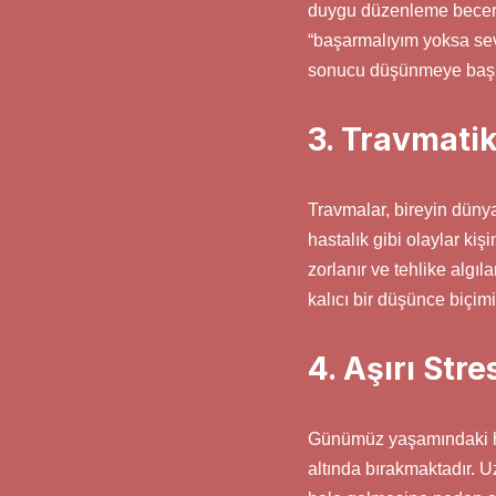
duygu düzenleme becerile
“başarmalıyım yoksa sevi
sonucu düşünmeye başla
3. Travmatik
Travmalar, bireyin dünya 
hastalık gibi olaylar ki
zorlanır ve tehlike algı
kalıcı bir düşünce biçimi
4. Aşırı Str
Günümüz yaşamındaki hızl
altında bırakmaktadır. Uz