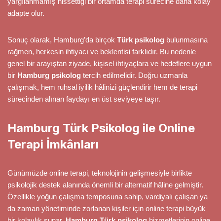
yargılanmamış hissettiği bir ortamda terapi sürecine daha kolay
adapte olur.
Sonuç olarak, Hamburg’da birçok
Türk psikolog
bulunmasına
rağmen, herkesin ihtiyacı ve beklentisi farklıdır. Bu nedenle
genel bir arayıştan ziyade, kişisel ihtiyaçlara ve hedeflere uygun
bir
Hamburg psikolog
tercih edilmelidir. Doğru uzmanla
çalışmak, hem ruhsal iyilik hâlinizi güçlendirir hem de terapi
sürecinden alınan faydayı en üst seviyeye taşır.
Hamburg Türk Psikolog ile Online
Terapi İmkânları
Günümüzde online terapi, teknolojinin gelişmesiyle birlikte
psikolojik destek alanında önemli bir alternatif hâline gelmiştir.
Özellikle yoğun çalışma temposuna sahip, vardiyalı çalışan ya
da zaman yönetiminde zorlanan kişiler için online terapi büyük
bir kolaylık sunar.
Hamburg Türk psikolog
hizmetlerinin online