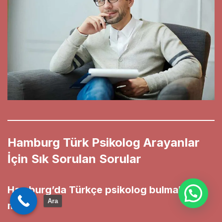
Hamburg Türk Psikolog Arayanlar
İçin Sık Sorulan Sorular
Hamburg’da Türkçe psikolog bulmak zor
Ara
mu?