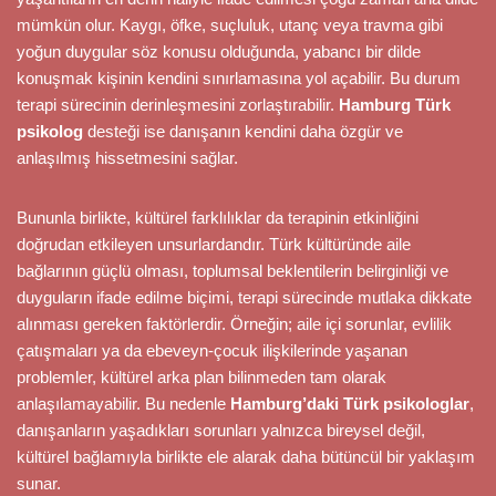
mümkün olur. Kaygı, öfke, suçluluk, utanç veya travma gibi
yoğun duygular söz konusu olduğunda, yabancı bir dilde
konuşmak kişinin kendini sınırlamasına yol açabilir. Bu durum
terapi sürecinin derinleşmesini zorlaştırabilir.
Hamburg Türk
psikolog
desteği ise danışanın kendini daha özgür ve
anlaşılmış hissetmesini sağlar.
Bununla birlikte, kültürel farklılıklar da terapinin etkinliğini
doğrudan etkileyen unsurlardandır. Türk kültüründe aile
bağlarının güçlü olması, toplumsal beklentilerin belirginliği ve
duyguların ifade edilme biçimi, terapi sürecinde mutlaka dikkate
alınması gereken faktörlerdir. Örneğin; aile içi sorunlar, evlilik
çatışmaları ya da ebeveyn-çocuk ilişkilerinde yaşanan
problemler, kültürel arka plan bilinmeden tam olarak
anlaşılamayabilir. Bu nedenle
Hamburg’daki Türk psikologlar
,
danışanların yaşadıkları sorunları yalnızca bireysel değil,
kültürel bağlamıyla birlikte ele alarak daha bütüncül bir yaklaşım
sunar.