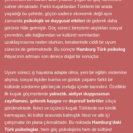
sahne olmaktadır. Farklı kuşaklardan Türklerin bir arada
yaşadığı bu şehirde, göçün sadece ekonomik değil aynı
zamanda
psikolojik ve duygusal etkileri
de giderek daha
görünür hâle gelmiştir. Göç süreci; bireylerin alıştıkları sosyal
çevreden, aile bağlarından ve kültürel normlardan
uzaklaşmasına neden olurken, beraberinde ciddi bir uyum
sürecini de getirmektedir. Bu süreçte
Hamburg Türk psikolog
ihtiyacının artması son derece doğal bir sonuçtur.
Uyum süreci; iş hayatına adapte olma, yeni bir eğitim sistemine
alışma, sosyal ilişkiler kurma ve günlük yaşamı farklı bir
kültürde sürdürme gibi birçok zorluğu içinde barındırır. Özellikle
ilk kuşak göçmenlerde
yalnızlık
,
aidiyet duygusunun
zayıflaması
,
gelecek kaygısı
ve
depresif belirtiler
sıkça
görülmektedir. İkinci ve üçüncü kuşak Türklerde ise kimlik
karmaşası, iki kültür arasında kalmışlık hissi ve aile içi
çatışmalar ön plana çıkmaktadır. Bu noktada
Hamburg’daki
Türk psikologlar
, hem göç psikolojisini hem de kültürel