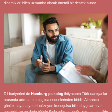
dinamikleri bilen uzmanlar olarak önemli bir destek sunar.
Dil bariyerleri de
Hamburg psikolog
ihtiyacının Türk danışanlar
arasında artmasının başlıca nedenlerinden biridir. Almanca
günlük hayatta yeterli düzeyde konuşulsa bile, duyguların ve
yaşantıların en derin hâliyle ifade edilmesi çoğu zaman ana dilde