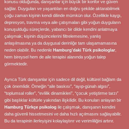
konusu olduğunda, danışanlar için büyük bir konfor ve güven
sağlar. Duyguları ve yaşantıları en doğru şekilde aktarabilmek
çoğu zaman kişinin kendi dilinde mümkün olur. Özellikle kaygı,
depresyon, travma veya aile çatışmaları gibi yoğun duyguların
konuşulduğu süreçlerde, yabancı bir dilde kendini anlatmaya
çalışmak; kişinin düşüncelerini filtrelemesine, yanlış
anlaşılmasına ya da duygusal derinliğe tam ulaşamamasına
neden olabilir. Bu nedenle
Hamburg’daki Türk psikologlar
,
hem bireysel hem de aile terapisi alanında yoğun talep
görmektedir.
Ayrıca Türk danışanlar için sadece dil değil, kültürel bağlam da
çok önemlidir. Örneğin “aile baskısı”, “ayıp-günah algısı”,
“toplumsal roller”, “evlilik dinamikleri”, “çocuk yetiştirme tarzı”
gibi başlıklar kültürle yakından ilişkilidir. Bu konuları anlayan bir
Hamburg Türkçe psikolog
ile çalışmak, danışanın kendini
daha güvenli hissetmesini ve daha hızlı açılmasını sağlayabilir.
Bu da terapinin ilerleyişini kolaylaştırır ve verimliliğini artırır.