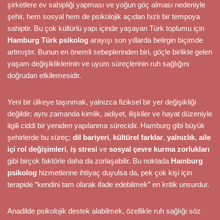
şirketlere ev sahipliği yapması ve yoğun göç alması nedeniyle
şehir, hem sosyal hem de psikolojik açıdan hızlı bir tempoya
sahiptir. Bu çok kültürlü yapı içinde yaşayan Türk toplumu için
Hamburg Türk psikolog
arayışı son yıllarda belirgin biçimde
artmıştır. Bunun en önemli sebeplerinden biri, göçle birlikte gelen
yaşam değişikliklerinin ve uyum süreçlerinin ruh sağlığını
doğrudan etkilemesidir.
Yeni bir ülkeye taşınmak, yalnızca fiziksel bir yer değişikliği
değildir; aynı zamanda kimlik, aidiyet, ilişkiler ve hayat düzeniyle
ilgili ciddi bir yeniden yapılanma sürecidir. Hamburg gibi büyük
şehirlerde bu süreç;
dil bariyeri
,
kültürel farklar
,
yalnızlık
,
aile
içi rol değişimleri
,
iş stresi
ve
sosyal çevre kurma zorlukları
gibi birçok faktörle daha da zorlaşabilir. Bu noktada
Hamburg
psikolog
hizmetlerine ihtiyaç duyulsa da, pek çok kişi için
terapide “kendini tam olarak ifade edebilmek” en kritik unsurdur.
Anadilde psikolojik destek alabilmek, özellikle ruh sağlığı söz