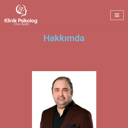
İçeriğe
geç
Hakkımda