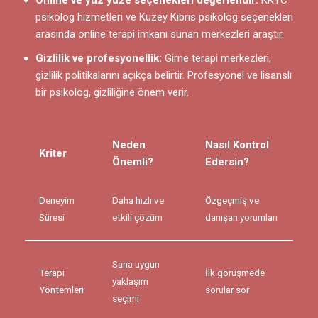
Online ve yüz yüze seçenekleri değerlendir:
KKTC
psikolog hizmetleri ve Kuzey Kıbrıs psikolog seçenekleri
arasında online terapi imkanı sunan merkezleri araştır.
Gizlilik ve profesyonellik:
Girne terapi merkezleri,
gizlilik politikalarını açıkça belirtir. Profesyonel ve lisanslı
bir psikolog, gizliliğine önem verir.
Neden
Nasıl Kontrol
Kriter
Önemli?
Edersin?
Deneyim
Daha hızlı ve
Özgeçmiş ve
Süresi
etkili çözüm
danışan yorumları
Sana uygun
Terapi
İlk görüşmede
yaklaşım
Yöntemleri
sorular sor
seçimi