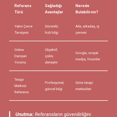
Referans
Sağladığı
Nerede
Türü
Avantajlar
Bulabilirsin?
Yakın Çevre
Güvenilir,
Aile, arkadaş, iş
Tavsiyesi
hızlı bilgi
çevresi
Online
Objektif,
Google, sosyal
Danışan
çoklu
medya, forumlar
Yorumu
deneyim
Terapi
Profesyonel,
Girne terapi
Merkezi
güncel bilgi
merkezleri
Referansı
Unutma:
Referansların güvenilirliğini