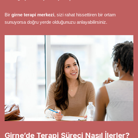
Bir
girne terapi merkezi
, sizi rahat hissettiren bir ortam
sunuyorsa doğru yerde olduğunuzu anlayabilirsiniz.
Girne’de Terapi Süreci Nasıl İlerler?