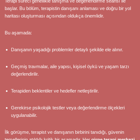
Terapi süreci genellikle tanışma ve değerlendirme seansı ile
başlar. Bu bölüm, terapistin danışanı anlaması ve doğru bir yol
haritası oluşturması açısından oldukça önemlidir.
Bu aşamada:
Danışanın yaşadığı problemler detaylı şekilde ele alınır.
Geçmiş travmalar, aile yapısı, kişisel öykü ve yaşam tarzı
değerlendirilir.
Terapiden beklentiler ve hedefler netleştirilir.
Gerekirse psikolojik testler veya değerlendirme ölçekleri
uygulanabilir.
İlk görüşme, terapist ve danışanın birbirini tanıdığı, güvenin
temellerinin atıldığı kritik bir aşamadır. Her
girne terapi merkezi