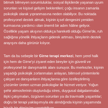
bitmek bilmeyen sorumluluklar, sosyal ilişkilerde yaşanan uyum
sorunları ve kişisel gelişim beklentileri; çoğu insanın zamanla
psikolojik olarak yıpranmasına neden olabiliyor. Bu noktada
profesyonel destek almak, kişinin içsel dengesini yeniden
kurmasına yardımcı olan önemli bir adım hâline geliyor.
Özellikle yaşam akışının oldukça hareketli olduğu Girne’de, ruh
sağlığına yönelik ihtiyaçların giderek artması, bireylerin destek
arayışını daha görünür kılıyor.
Tam da bu sebeple bir
Girne terapi merkezi
, hem yerel halk
için hem de Girne’yi ziyaret eden bireyler için güvenli ve
profesyonel bir danışmanlık alanı sunuyor. Bu merkezler, kişinin
yaşadığı psikolojik zorlanmaları anlayan, bilimsel yöntemlerle
çalışan ve danışanların ihtiyaçlarına göre özelleştirilmiş
çözümler üreten uzman psikologlar ile hizmet veriyor. Yoğun
şehir atmosferinin oluşturduğu stres, duygusal dalgalanmalar,
ilişki çatışmaları, özgüven sorunları ya da travmatik yaşantılar;
doğru bir terapi yaklaşımıyla ele alındığında kişinin yaşamında
büyük bir dönüşüm yaratabiliyor.