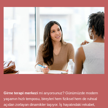
Girne terapi merkezi
mi arıyorsunuz? Günümüzde modern
yaşamın hızlı temposu, bireyleri hem fiziksel hem de ruhsal
açıdan zorlayan dinamikler taşıyor. İş hayatındaki rekabet,