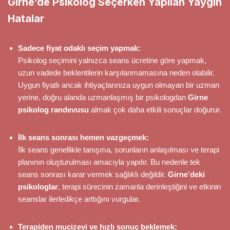
Girne’de Psikolog Seçerken Yapılan Yaygın
Hatalar
Sadece fiyat odaklı seçim yapmak:
Psikolog seçimini yalnızca seans ücretine göre yapmak,
uzun vadede beklentilerin karşılanmamasına neden olabilir.
Uygun fiyatlı ancak ihtiyaçlarınıza uygun olmayan bir uzman
yerine, doğru alanda uzmanlaşmış bir psikologdan
Girne
psikolog randevusu
almak çok daha etkili sonuçlar doğurur.
İlk seans sonrası hemen vazgeçmek:
İlk seans genellikle tanışma, sorunların anlaşılması ve terapi
planının oluşturulması amacıyla yapılır. Bu nedenle tek
seans sonrası karar vermek sağlıklı değildir.
Girne’deki
psikologlar
, terapi sürecinin zamanla derinleştiğini ve etkinin
seanslar ilerledikçe arttığını vurgular.
Terapiden mucizevi ve hızlı sonuç beklemek: