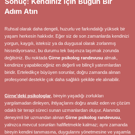
Sonuç: Kendiniz İçin Bugün Bir
Adım Atın
Ruhsal olarak daha dengeli, huzurlu ve farkındalığı yüksek bir
yaşam herkesin hakkıdır. Eğer siz de son zamanlarda kendinizi
yorgun, kaygılı, isteksiz ya da duygusal olarak zorlanmış
hissediyorsanız, bu durumu tek başınıza taşımak zorunda
değilsiniz. Bu noktada
Girne psikolog randevusu
almak,
kendinize yapabileceğiniz en değerli ve bilinçli yatırımlardan
biridir. Erteledikçe büyüyen sorunlar, doğru zamanda alınan
profesyonel destekle çok daha sağlıklı şekilde ele alınabilir.
Girne’deki psikologlar
, bireyin yaşadığı zorlukları
yargılamadan dinleyen, ihtiyaçlarını doğru analiz eden ve çözüm
odaklı bir terapi süreci sunan uzmanlardan oluşur. Alanında
deneyimli bir uzmandan alınan
Girne psikolog randevusu
,
yalnızca mevcut sorunları hafifletmekle kalmaz; aynı zamanda
bireyin kendini tanımasına, duygularını yönetmesine ve yaşamla