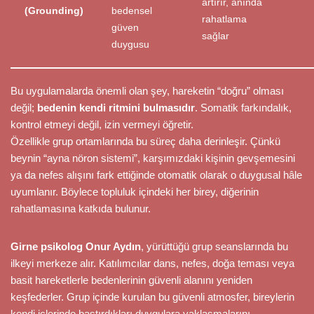
artırır, anında
(Grounding)
bedensel
rahatlama
güven
sağlar
duygusu
Bu uygulamalarda önemli olan şey, hareketin “doğru” olması
değil;
bedenin kendi ritmini bulmasıdır
. Somatik farkındalık,
kontrol etmeyi değil, izin vermeyi öğretir.
Özellikle grup ortamlarında bu süreç daha derinleşir. Çünkü
beynin “ayna nöron sistemi”, karşımızdaki kişinin gevşemesini
ya da nefes alışını fark ettiğinde otomatik olarak o duygusal hâle
uyumlanır. Böylece topluluk içindeki her birey, diğerinin
rahatlamasına katkıda bulunur.
Girne psikolog Onur Aydın
, yürüttüğü grup seanslarında bu
ilkeyi merkeze alır. Katılımcılar dans, nefes, doğa teması veya
basit hareketlerle bedenlerinin güvenli alanını yeniden
keşfederler. Grup içinde kurulan bu güvenli atmosfer, bireylerin
kendi içlerinde bastırdıkları duygulara yaklaşmalarını