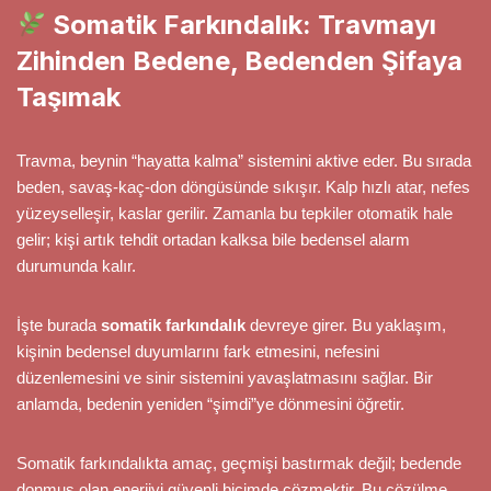
Somatik Farkındalık: Travmayı
Zihinden Bedene, Bedenden Şifaya
Taşımak
Travma, beynin “hayatta kalma” sistemini aktive eder. Bu sırada
beden, savaş-kaç-don döngüsünde sıkışır. Kalp hızlı atar, nefes
yüzeyselleşir, kaslar gerilir. Zamanla bu tepkiler otomatik hale
gelir; kişi artık tehdit ortadan kalksa bile bedensel alarm
durumunda kalır.
İşte burada
somatik farkındalık
devreye girer. Bu yaklaşım,
kişinin bedensel duyumlarını fark etmesini, nefesini
düzenlemesini ve sinir sistemini yavaşlatmasını sağlar. Bir
anlamda, bedenin yeniden “şimdi”ye dönmesini öğretir.
Somatik farkındalıkta amaç, geçmişi bastırmak değil; bedende
donmuş olan enerjiyi güvenli biçimde çözmektir. Bu çözülme