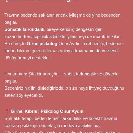
Travma bedende saklanır, ancak iyileşme de yine bedenden
başlar.
Somatik farkındalık
, bireye kendi iç dengesini geri
kazandırırken, toplulukla birlikte iyileşmeyi de mümkün kılar.
Bu süreçte
Girne psikolog
Onur Aydın’ın rehberliği, bedensel
farkındalık ve güvenli temas yoluyla travmanın derin izlerini
dönüştürmeyi destekler.
Unutmayın: Şifa bir süreçtir — sabır, farkındalık ve güvenle
başlar.
Bedeninizin dilini dinlediğinizde, o size neye ihtiyaç duyduğunu
zaten söyleyecektir.
Girne, Kıbrıs | Psikolog Onur Aydın
Somatik terapi, beden temelli farkındalık ve kolektif travma
sonrası psikolojik destek için randevu alabilirsiniz.
Çünkü bazen en güçlü iyileşme, kelimelerden değil, bedenin