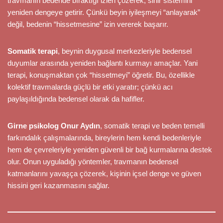
travmanın bedende bıraktığı izleri çözerek, sinir sistemini
yeniden dengeye getirir. Çünkü beyin iyileşmeyi “anlayarak”
değil, bedenin “hissetmesine” izin vererek başarır.
Somatik terapi
, beynin duygusal merkezleriyle bedensel
duyumlar arasında yeniden bağlantı kurmayı amaçlar. Yani
terapi, konuşmaktan çok “hissetmeyi” öğretir. Bu, özellikle
kolektif travmalarda güçlü bir etki yaratır; çünkü acı
paylaşıldığında bedensel olarak da hafifler.
Girne psikolog Onur Aydın
, somatik terapi ve beden temelli
farkındalık çalışmalarında, bireylerin hem kendi bedenleriyle
hem de çevreleriyle yeniden güvenli bir bağ kurmalarına destek
olur. Onun uyguladığı yöntemler, travmanın bedensel
katmanlarını yavaşça çözerek, kişinin içsel denge ve güven
hissini geri kazanmasını sağlar.