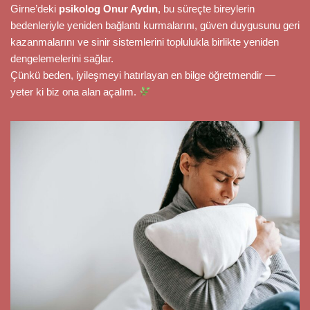
Girne’deki
psikolog Onur Aydın
, bu süreçte bireylerin
bedenleriyle yeniden bağlantı kurmalarını, güven duygusunu geri
kazanmalarını ve sinir sistemlerini toplulukla birlikte yeniden
dengelemelerini sağlar.
Çünkü beden, iyileşmeyi hatırlayan en bilge öğretmendir —
yeter ki biz ona alan açalım.