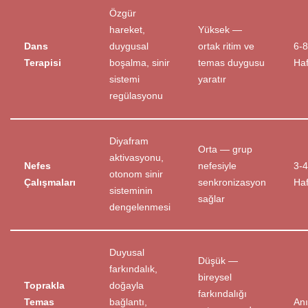
Özgür
hareket,
Yüksek —
Dans
duygusal
ortak ritim ve
6-8
Terapisi
boşalma, sinir
temas duygusu
Haf
sistemi
yaratır
regülasyonu
Diyafram
Orta — grup
aktivasyonu,
Nefes
nefesiyle
3-4
otonom sinir
Çalışmaları
senkronizasyon
Haf
sisteminin
sağlar
dengelenmesi
Duyusal
Düşük —
farkındalık,
bireysel
Toprakla
doğayla
farkındalığı
Temas
bağlantı,
An