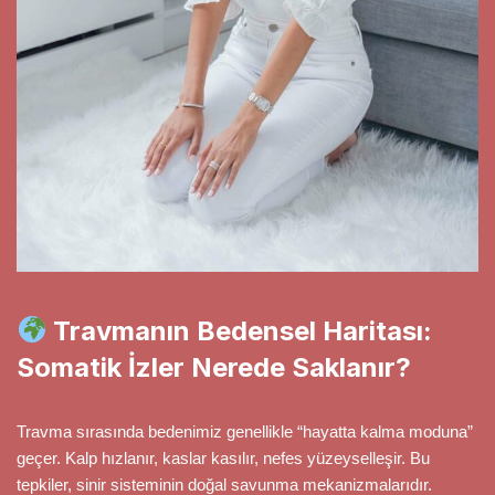
Travmanın Bedensel Haritası:
Somatik İzler Nerede Saklanır?
Travma sırasında bedenimiz genellikle “hayatta kalma moduna”
geçer. Kalp hızlanır, kaslar kasılır, nefes yüzeyselleşir. Bu
tepkiler, sinir sisteminin doğal savunma mekanizmalarıdır.