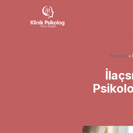
İçeriğe
geç
Anasayfa
»
İlaçs
Psikolo