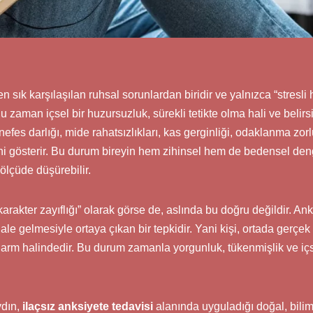
sık karşılaşılan ruhsal sorunlardan biridir ve yalnızca “stresl
u zaman içsel bir huzursuzluk, sürekli tetikte olma hali ve belirs
 nefes darlığı, mide rahatsızlıkları, kas gerginliği, odaklanma zo
ndini gösterir. Bu durum bireyin hem zihinsel hem de bedensel den
ölçüde düşürebilir.
karakter zayıflığı” olarak görse de, aslında bu doğru değildir. Ank
hale gelmesiyle ortaya çıkan bir tepkidir. Yani kişi, ortada gerçek 
alarm halindedir. Bu durum zamanla yorgunluk, tükenmişlik ve iç
dın,
ilaçsız anksiyete tedavisi
alanında uyguladığı doğal, bilims