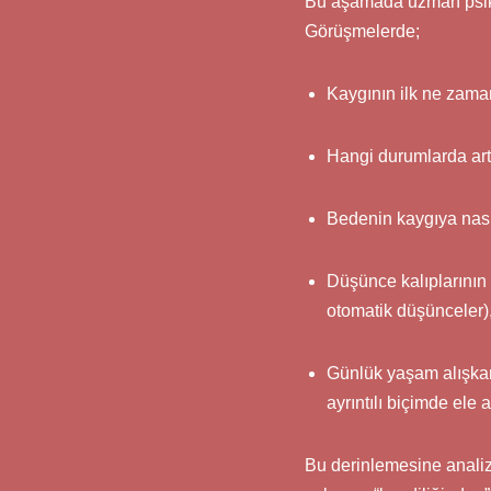
Bu aşamada uzman psikol
Görüşmelerde;
Kaygının ilk ne zaman
Hangi durumlarda artt
Bedenin kaygıya nasıl 
Düşünce kalıplarının 
otomatik düşünceler)
Günlük yaşam alışkanl
ayrıntılı biçimde ele al
Bu derinlemesine analiz