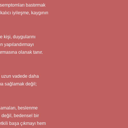
 semptomları bastırmak
kalıcı iyileşme, kaygının
e kişi, duygularını
en yapılandırmayı
kurmasına olanak tanır.
çin uzun vadede daha
ma sağlamak değil;
ulamaları, beslenme
 değil, bedensel bir
etkili başa çıkmayı hem