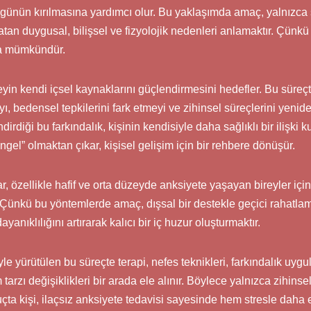
günün kırılmasına yardımcı olur. Bu yaklaşımda amaç, yalnızca
atan duygusal, bilişsel ve fizyolojik nedenleri anlamaktır. Çünkü 
a mümkündür.
reyin kendi içsel kaynaklarını güçlendirmesini hedefler. Bu süreçt
ı, bedensel tepkilerini fark etmeyi ve zihinsel süreçlerini yenid
dirdiği bu farkındalık, kişinin kendisiyle daha sağlıklı bir ilişki 
ngel” olmaktan çıkar, kişisel gelişim için bir rehbere dönüşür.
ar, özellikle hafif ve orta düzeyde anksiyete yaşayan bireyler i
 Çünkü bu yöntemlerde amaç, dışsal bir destekle geçici rahatla
yanıklılığını artırarak kalıcı bir iç huzur oluşturmaktır.
le yürütülen bu süreçte terapi, nefes teknikleri, farkındalık uyg
rzı değişiklikleri bir arada ele alınır. Böylece yalnızca zihinsel
ta kişi, ilaçsız anksiyete tedavisi sayesinde hem stresle daha 