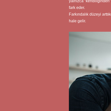
yalnızca “kendiliğinden”
fark eder.
Farkındalık düzeyi arttıkç
hale gelir.