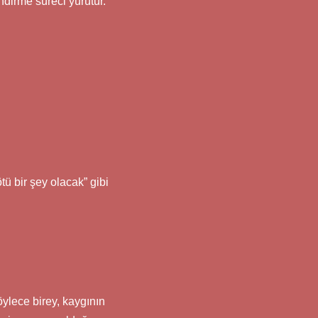
dirme süreci yürütür.
ü bir şey olacak” gibi
ylece birey, kaygının