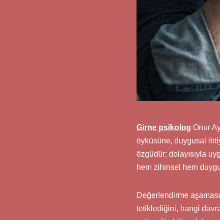
Girne psikolog
Onur Ayd
öyküsüne, duygusal ihtiy
özgüdür; dolayısıyla uyg
hem zihinsel hem duygu
Değerlendirme aşaması ay
tetiklediğini, hangi dav