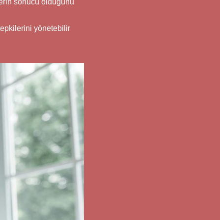
rlerin sonucu olduğunu
epkilerini yönetebilir