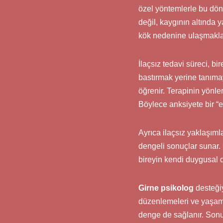
özel yöntemlerle bu dön
değil, kaygının altında y
kök nedenine ulaşmakl
İlaçsız tedavi süreci, bi
bastırmak yerine tanımay
öğrenir. Terapinin yönlen
Böylece anksiyete bir “e
Ayrıca ilaçsız yaklaşıml
dengeli sonuçlar sunar.
bireyin kendi duygusal da
Girne psikolog
desteğiy
düzenlemeleri ve yaşam ta
denge de sağlanır. Sonuç