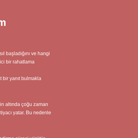
ım
ıl başladığını ve hangi
ci bir rahatlama
t bir yanıt bulmakla
enin altında çoğu zaman
htiyacı yatar. Bu nedenle