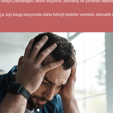
 ortaya çıkmadığını; belirli düşünce, davranış ve çevresel faktö
a, kişi kaygı karşısında daha bilinçli tepkiler verebilir, otomatik t