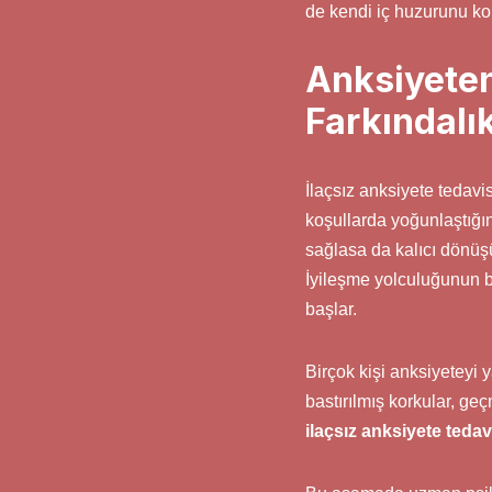
de kendi iç huzurunu ko
Anksiyeten
Farkındalı
İlaçsız anksiyete tedavi
koşullarda yoğunlaştığın
sağlasa da kalıcı dönüş
İyileşme yolculuğunun b
başlar.
Birçok kişi anksiyeteyi 
bastırılmış korkular, ge
ilaçsız anksiyete tedav