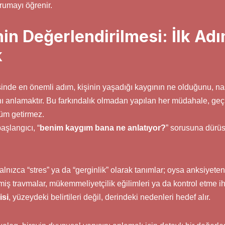
rumayı öğrenir.
in Değerlendirilmesi: İlk Ad
k
sinde en önemli adım, kişinin yaşadığı kaygının ne olduğunu, nas
ı anlamaktır. Bu farkındalık olmadan yapılan her müdahale, geçi
üm getirmez.
aşlangıcı, “
benim kaygım bana ne anlatıyor?
” sorusuna dürüs
yalnızca “stres” ya da “gerginlik” olarak tanımlar; oysa anksiyet
çmiş travmalar, mükemmeliyetçilik eğilimleri ya da kontrol etme i
isi
, yüzeydeki belirtileri değil, derindeki nedenleri hedef alır.