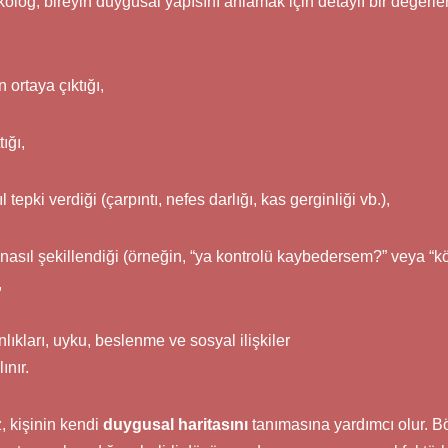
og, bireyin duygusal yapısını anlamak için detaylı bir değerlen
 ortaya çıktığı,
ığı,
tepki verdiği (çarpıntı, nefes darlığı, kas gerginliği vb.),
nasıl şekillendiği (örneğin, “ya kontrolü kaybedersem?” veya “köt
,
ıkları, uyku, beslenme ve sosyal ilişkiler
ınır.
, kişinin kendi
duygusal haritasını
tanımasına yardımcı olur. Bö