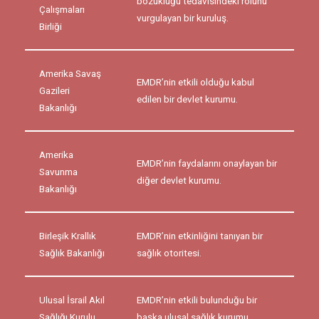
bozukluğu tedavisindeki rolünü
Çalışmaları
vurgulayan bir kuruluş.
Birliği
Amerika Savaş
EMDR’nin etkili olduğu kabul
Gazileri
edilen bir devlet kurumu.
Bakanlığı
Amerika
EMDR’nin faydalarını onaylayan bir
Savunma
diğer devlet kurumu.
Bakanlığı
Birleşik Krallık
EMDR’nin etkinliğini tanıyan bir
Sağlık Bakanlığı
sağlık otoritesi.
Ulusal İsrail Akıl
EMDR’nin etkili bulunduğu bir
Sağlığı Kurulu
başka ulusal sağlık kurumu.