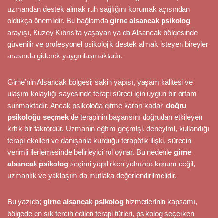
uzmandan destek almak ruh sağlığını korumak açısından
oldukça önemlidir. Bu bağlamda
girne alsancak psikolog
arayışı, Kuzey Kıbrıs’ta yaşayan ya da Alsancak bölgesinde
güvenilir ve profesyonel psikolojik destek almak isteyen bireyler
arasında giderek yaygınlaşmaktadır.
Girne’nin Alsancak bölgesi; sakin yapısı, yaşam kalitesi ve
ulaşım kolaylığı sayesinde terapi süreci için uygun bir ortam
sunmaktadır. Ancak psikoloğa gitme kararı kadar,
doğru
psikoloğu seçmek
de terapinin başarısını doğrudan etkileyen
kritik bir faktördür. Uzmanın eğitim geçmişi, deneyimi, kullandığı
terapi ekolleri ve danışanla kurduğu terapötik ilişki, sürecin
verimli ilerlemesinde belirleyici rol oynar. Bu nedenle
girne
alsancak psikolog
seçimi yapılırken yalnızca konum değil,
uzmanlık ve yaklaşım da mutlaka değerlendirilmelidir.
Bu yazıda;
girne alsancak psikolog
hizmetlerinin kapsamı,
bölgede en sık tercih edilen terapi türleri, psikolog seçerken