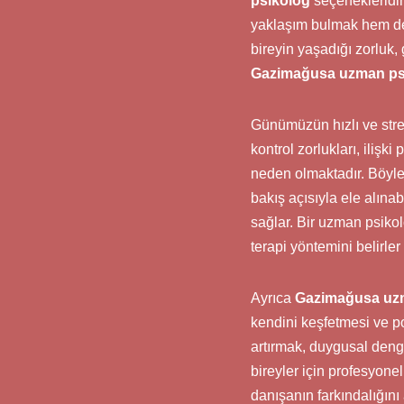
psikolog
seçenekleridi
yaklaşım bulmak hem de 
bireyin yaşadığı zorluk, 
Gazimağusa uzman ps
Günümüzün hızlı ve stres
kontrol zorlukları, ilişk
neden olmaktadır. Böyle 
bakış açısıyla ele alınabi
sağlar. Bir uzman psikol
terapi yöntemini belirler 
Ayrıca
Gazimağusa uz
kendini keşfetmesi ve po
artırmak, duygusal denge
bireyler için profesyonel
danışanın farkındalığını