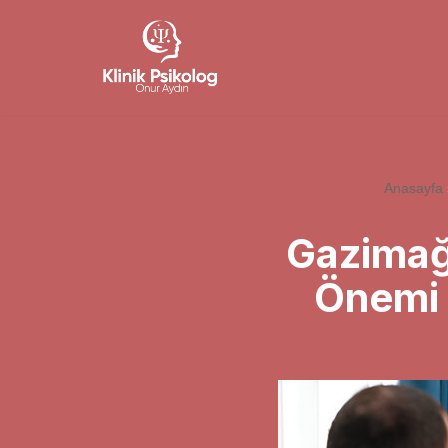
İçeriğe
geç
Anasayfa
Gazimağ
Önemi 