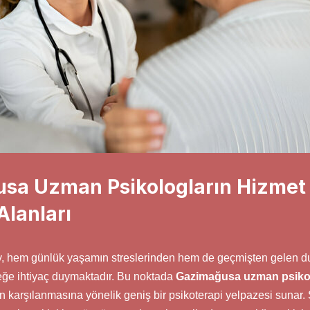
sa Uzman Psikologların Hizmet 
Alanları
, hem günlük yaşamın streslerinden hem de geçmişten gelen d
eğe ihtiyaç duymaktadır. Bu noktada
Gazimağusa uzman psiko
rın karşılanmasına yönelik geniş bir psikoterapi yelpazesi sunar.