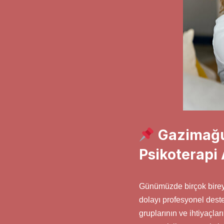
Gazimağu
Psikoterapi 
Günümüzde birçok birey
dolayı profesyonel dest
gruplarının ve ihtiyaçla