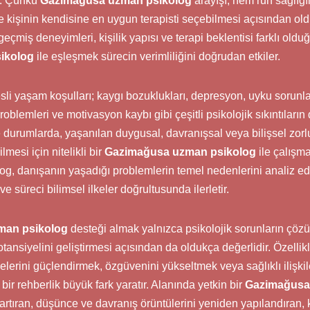
r. Çünkü
Gazimağusa uzman psikolog
arayışı, hem ruh sağlığı
kişinin kendisine en uygun terapisti seçebilmesi açısından old
geçmiş deneyimleri, kişilik yapısı ve terapi beklentisi farklı old
ikolog
ile eşleşmek sürecin verimliliğini doğrudan etkiler.
li yaşam koşulları; kaygı bozuklukları, depresyon, uyku sorunlar
i problemleri ve motivasyon kaybı gibi çeşitli psikolojik sıkıntılar
durumlarda, yaşanılan duygusal, davranışsal veya bilişsel zorlu
lmesi için nitelikli bir
Gazimağusa uzman psikolog
ile çalışma
og, danışanın yaşadığı problemlerin temel nedenlerini analiz ed
ve süreci bilimsel ilkeler doğrultusunda ilerletir.
man psikolog
desteği almak yalnızca psikolojik sorunların çözüm
tansiyelini geliştirmesi açısından da oldukça değerlidir. Özellik
lerini güçlendirmek, özgüvenini yükseltmek veya sağlıklı ilişki
 bir rehberlik büyük fark yaratır. Alanında yetkin bir
Gazimağusa
 artıran, düşünce ve davranış örüntülerini yeniden yapılandıran, k