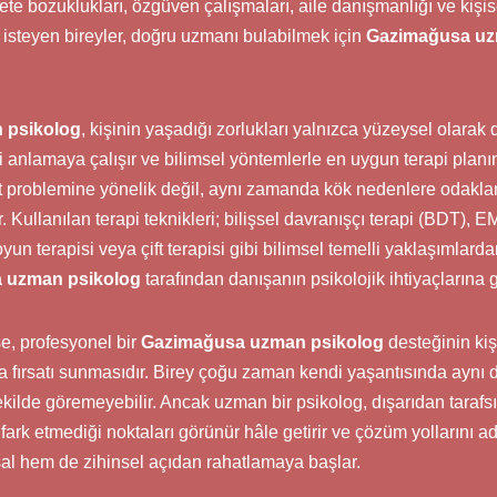
ete bozuklukları, özgüven çalışmaları, aile danışmanlığı ve kişis
isteyen bireyler, doğru uzmanı bulabilmek için
Gazimağusa uz
 psikolog
, kişinin yaşadığı zorlukları yalnızca yüzeysel olarak 
 anlamaya çalışır ve bilimsel yöntemlerle en uygun terapi planın
problemine yönelik değil, aynı zamanda kök nedenlere odaklan
. Kullanılan terapi teknikleri; bilişsel davranışçı terapi (BDT), 
yun terapisi veya çift terapisi gibi bilimsel temelli yaklaşımlardan
 uzman psikolog
tarafından danışanın psikolojik ihtiyaçlarına g
se, profesyonel bir
Gazimağusa uzman psikolog
desteğinin kiş
a fırsatı sunmasıdır. Birey çoğu zaman kendi yaşantısında aynı d
şekilde göremeyebilir. Ancak uzman bir psikolog, dışarıdan tarafsı
 fark etmediği noktaları görünür hâle getirir ve çözüm yollarını a
l hem de zihinsel açıdan rahatlamaya başlar.