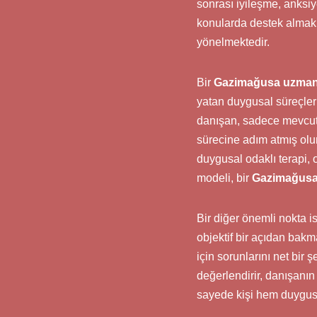
sonrası iyileşme, anksiy
konularda destek almak 
yönelmektedir.
Bir
Gazimağusa uzman
yatan duygusal süreçleri
danışan, sadece mevcut 
sürecine adım atmış olur
duygusal odaklı terapi, o
modeli, bir
Gazimağusa
Bir diğer önemli nokta i
objektif bir açıdan bakm
için sorunlarını net bir 
değerlendirir, danışanın
sayede kişi hem duygusa