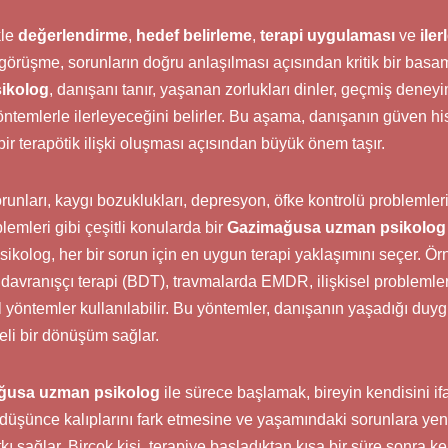
kle
değerlendirme
,
hedef belirleme
,
terapi uygulaması
ve
iler
 görüşme, sorunların doğru anlaşılması açısından kritik bir bas
ikolog
, danışanı tanır, yaşanan zorlukları dinler, geçmiş deneyi
öntemlerle ilerleyeceğini belirler. Bu aşama, danışanın güven his
 bir terapötik ilişki oluşması açısından büyük önem taşır.
unları, kaygı bozuklukları, depresyon, öfke kontrolü problemler
blemleri gibi çeşitli konularda bir
Gazimağusa uzman psikolog
sikolog, her bir sorun için en uygun terapi yaklaşımını seçer. Ör
 davranışçı terapi (BDT), travmalarda EMDR, ilişkisel problemler i
 yöntemler kullanılabilir. Bu yöntemler, danışanın yaşadığı duygu
li bir dönüşüm sağlar.
ğusa uzman psikolog
ile sürece başlamak, bireyin kendisini i
düşünce kalıplarını fark etmesine ve yaşamındaki sorunlara yeni
kı sağlar. Birçok kişi, terapiye başladıktan kısa bir süre sonra k