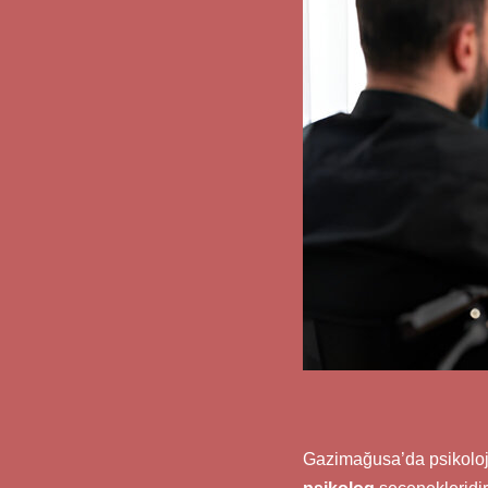
Gazimağusa’da psikolojik