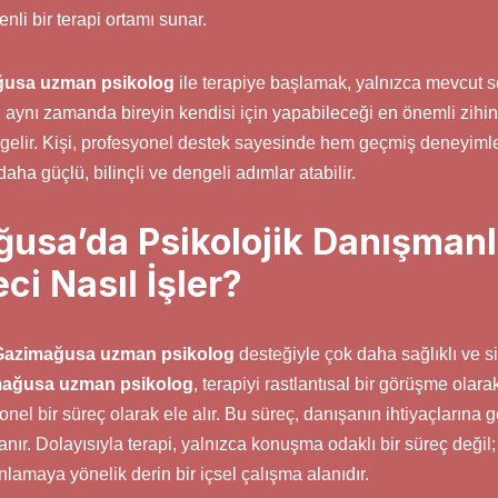
nli bir terapi ortamı sunar.
usa uzman psikolog
ile terapiye başlamak, yalnızca mevcut 
; aynı zamanda bireyin kendisi için yapabileceği en önemli zihi
e gelir. Kişi, profesyonel destek sayesinde hem geçmiş deneyimler
ha güçlü, bilinçli ve dengeli adımlar atabilir.
usa’da Psikolojik Danışmanl
ci Nasıl İşler?
Gazimağusa uzman psikolog
desteğiyle çok daha sağlıklı ve si
ağusa uzman psikolog
, terapiyi rastlantısal bir görüşme olarak
onel bir süreç olarak ele alır. Bu süreç, danışanın ihtiyaçlarına g
nır. Dolayısıyla terapi, yalnızca konuşma odaklı bir süreç değil
nlamaya yönelik derin bir içsel çalışma alanıdır.