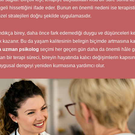
eli hissettiğini ifade eder. Bunun en önemli nedeni ise terapis
zel stratejileri doğru şekilde uygulamasıdır.
dıkça birey, daha önce fark edemediği duygu ve düşünceleri keşf
ık kazanır. Bu da yaşam kalitesinin belirgin biçimde artmasına k
 uzman psikolog
seçimi her geçen gün daha da önemli hâle g
 bir terapi süreci, bireyin hayatında kalıcı değişimlerin kapısını
duygusal dengeyi yeniden kurmasına yardımcı olur.