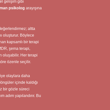
el gelişim gibi
man psikolog
arayışına
değerlendirmez; altta
ı oluşturur. Böylece
an kapsamlı bir terapi
EMDR, şema terapi,
 oluşabilir. Her terapi
öre özenle seçilir.
iye olaylara daha
öngüler içinde kaldığı
z bir gözle süreci
dım adım yapılandırır. Bu