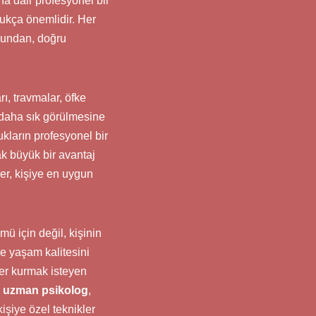
na dair profesyonel bir
ukça önemlidir. Her
uğundan, doğru
ı, travmalar, öfke
ın daha sık görülmesine
kların profesyonel bir
k büyük bir avantaj
er, kişiye en uygun
ü için değil, kişinin
le yaşam kalitesini
ler kurmak isteyen
 uzman psikolog
,
işiye özel teknikler