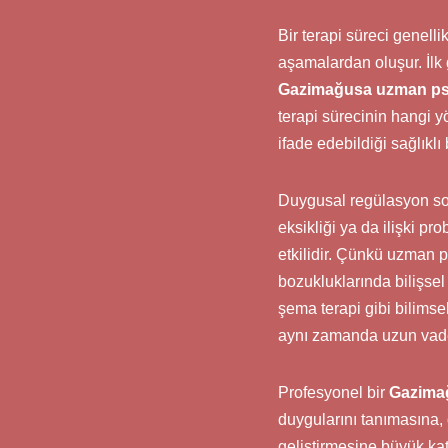
Bir terapi süreci genelli
aşamalardan oluşur. İlk
Gazimağusa uzman ps
terapi sürecinin hangi y
ifade edebildiği sağlıklı
Duygusal regülasyon sor
eksikliği ya da ilişki pro
etkilidir. Çünkü uzman p
bozukluklarında bilişsel
şema terapi gibi bilimsel
aynı zamanda uzun vade
Profesyonel bir
Gazima
duygularını tanımasına, 
geliştirmesine büyük kat