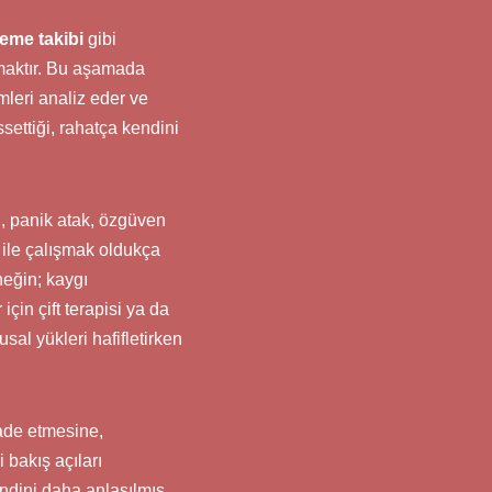
leme takibi
gibi
amaktır. Bu aşamada
mleri analiz eder ve
settiği, rahatça kendini
i, panik atak, özgüven
ile çalışmak oldukça
neğin; kaygı
çin çift terapisi ya da
sal yükleri hafifletirken
fade etmesine,
 bakış açıları
endini daha anlaşılmış,