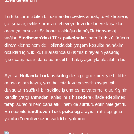
üzerinde ele alınır.
Türk kültürünü bilen bir uzmandan destek almak, özellikle aile içi
çatışmalar, evlilik sorunları, ebeveynlik zorlukları ve kuşaklar
arası çatışmalar söz konusu olduğunda büyük bir avantaj
sağlar.
Eindhoven’daki
Türk psikologlar
, hem Türk kültürünün
dinamiklerine hem de Hollanda’daki yaşam koşullarına hâkim
oldukları için, iki kültür arasında sıkışmış bireylerin yaşadığı
içsel çatışmaları daha bütüncül bir bakış açısıyla ele alabilirler.
Ayrıca,
Hollanda Türk psikolog
desteği; göç süreciyle birlikte
ortaya çıkan kayıp, yas, belirsizlik ve gelecek kaygısı gibi
duyguların sağlıklı bir şekilde işlenmesine yardımcı olur. Kişinin
kendini yargılanmadan, anlaşılmış hissederek ifade edebilmesi,
terapi sürecini hem daha etkili hem de sürdürülebilir hale getirir.
Bu nedenle
Eindhoven Türk psikolog
arayışı, ruh sağlığına
yapılan önemli ve uzun vadeli bir yatırımdır.