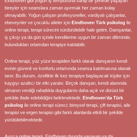
Eindhoven gibi yoğun iş temposuna sahip bir şehirde yaşayan
bireyler için seanslara zaman ayırmak her zaman kolay
olmayabilir. Yoğun çalışan profesyoneller, vardiyalı çalışanlar,
ebeveynler ve çocuklu aileler için
Eindhoven Türk psikolog
ile
online terapi, terapi sürecini sürdürülebilir hale getirir. Danışanlar,
iş çıkışı ya da gün içinde kendilerine uygun bir zaman diliminde,
bulundukları ortamdan terapiye katılabilir.
Online terapi, yüz yüze terapiden farklı olarak danışanın kendi
evinin güvenli ve konforlu ortamında seansa katılmasına olanak
tanır. Bu durum, özellikle ilk kez terapiye başlayacak kişiler için
kaygıyı azaltıcı bir etki yaratır. Birçok danışan, kendi alanında
olmanın verdiği rahatlıkla duygularını daha açık ve dürüst bir
şekilde ifade edebildiğini belirtmektedir.
Eindhoven’da Türk
psikolog
ile online terapi süreci; bireysel terapi, çift terapisi, aile
terapisi ve ergen terapisi gibi farklı alanlarda etkili bir şekilde
yürütülebilmektedir.
Ayrıca online terapi, Eindhoven dışında yaşayan ya da