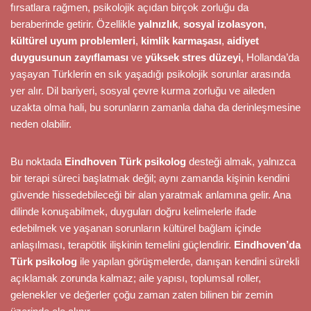
fırsatlara rağmen, psikolojik açıdan birçok zorluğu da
beraberinde getirir. Özellikle
yalnızlık
,
sosyal izolasyon
,
kültürel uyum problemleri
,
kimlik karmaşası
,
aidiyet
duygusunun zayıflaması
ve
yüksek stres düzeyi
, Hollanda’da
yaşayan Türklerin en sık yaşadığı psikolojik sorunlar arasında
yer alır. Dil bariyeri, sosyal çevre kurma zorluğu ve aileden
uzakta olma hali, bu sorunların zamanla daha da derinleşmesine
neden olabilir.
Bu noktada
Eindhoven Türk psikolog
desteği almak, yalnızca
bir terapi süreci başlatmak değil; aynı zamanda kişinin kendini
güvende hissedebileceği bir alan yaratmak anlamına gelir. Ana
dilinde konuşabilmek, duyguları doğru kelimelerle ifade
edebilmek ve yaşanan sorunların kültürel bağlam içinde
anlaşılması, terapötik ilişkinin temelini güçlendirir.
Eindhoven’da
Türk psikolog
ile yapılan görüşmelerde, danışan kendini sürekli
açıklamak zorunda kalmaz; aile yapısı, toplumsal roller,
gelenekler ve değerler çoğu zaman zaten bilinen bir zemin