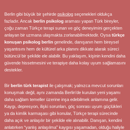
Berlin gibi büyük bir şehirde
psikolog
seçenekleri oldukça
fazladır. Ancak
berlin psikolog
araması yapan Türk bireyler,
çoğu zaman Türkçe terapi sunan ve göç deneyimini gerçekten
anlayan bir uzmana ulaşmakta zorlanabilmektedir. Oysa
türkçe
konuşan psikolog berlin
genelinde, danışanın hem bireysel
yaşantısını hem de kültürel arka planını dikkate alarak süreci
bütüncül bir şekilde ele alabilir. Bu yaklaşım, kişinin kendini daha
güvende hissetmesini ve terapiye daha kolay uyum sağlamasını
destekler.
Bir
berlin türk terapist
ile çalışmak; yalnızca mevcut sorunları
konuşmak değil, aynı zamanda Berlin’de kurulan yeni yaşamı
daha sağlam temeller üzerine inşa edebilmek anlamına gelir.
Kaygı, depresyon, ilişki sorunları, göç sonrası uyum güçlükleri
ya da kimlik karmaşası gibi konular, Türkçe terapi sürecinde
daha açık ve anlaşılır bir şekilde ele alınabilir. Danışan, kendini
anlatırken “yanlış anlaşılma” kaygısı yaşamadan, olduğu haliyle