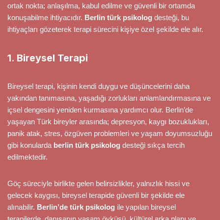
ortak nokta; anlaşılma, kabul edilme ve güvenli bir ortamda
konuşabilme ihtiyacıdır.
Berlin türk psikolog
desteği, bu
ihtiyaçları gözeterek terapi sürecini kişiye özel şekilde ele alır.
1. Bireysel Terapi
Bireysel terapi, kişinin kendi duygu ve düşüncelerini daha
yakından tanımasına, yaşadığı zorlukları anlamlandırmasına ve
içsel dengesini yeniden kurmasına yardımcı olur. Berlin’de
yaşayan Türk bireyler arasında; depresyon, kaygı bozuklukları,
panik atak, stres, özgüven problemleri ve yaşam doyumsuzluğu
gibi konularda
berlin türk psikolog
desteği sıkça tercih
edilmektedir.
Göç süreciyle birlikte gelen belirsizlikler, yalnızlık hissi ve
gelecek kaygısı, bireysel terapide güvenli bir şekilde ele
alınabilir.
Berlin’de türk psikolog
ile yapılan bireysel
terapilerde, danışanın yaşam öyküsü, kültürel arka planı ve