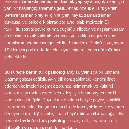
tarzlarını bir arada barındıran dinamik yapısıyla birçok insan için
yeni bir başlangıç anlamına gelir. Ancak özellikle Türkiye’den
Berlin’e taşınan bireyler için bu yeni hayat, zaman zaman
duygusal ve psikolojik olarak zorlayıcı olabilmektedir. Dil
farklılığı, sosyal çevre kurma güçlüğü, aileden ve alışılan yaşam
düzeninden uzak kalmak; zamanla yalnızlık, kaygı ve uyum
sorunlarını beraberinde getirebilir. Bu nedenle Berlin’de yaşayan
Türkler için psikolojik destek ihtiyacı giderek daha görünür hale
gelmektedir.
Bu süreçte
berlin türk psikolog
arayışı, yalnızca bir uzmana
ulaşma çabası değildir. Aynı dili konuşabilmek, kendini ifade
ederken kelimeleri seçmek zorunda kalmamak ve kültürel
olarak anlaşılmak isteyen birçok kişi için bu arayış, güvenli bir
alan bulma isteğidir. Duyguların en derin haliyle paylaşılabildiği
terapi sürecinde, danışanın ana dilinde konuşabilmesi ve yaşam
deneyimlerinin doğru anlaşılması büyük bir rahatlama sağlar. Bu
nedenle
berlin’de türk psikolog
ile çalışmak, terapi sürecini
daha etkili ve sürdürülebilir kılmaktadır.