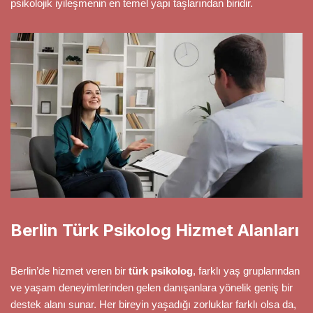
psikolojik iyileşmenin en temel yapı taşlarından biridir.
Berlin Türk Psikolog Hizmet Alanları
Berlin’de hizmet veren bir
türk psikolog
, farklı yaş gruplarından
ve yaşam deneyimlerinden gelen danışanlara yönelik geniş bir
destek alanı sunar. Her bireyin yaşadığı zorluklar farklı olsa da,