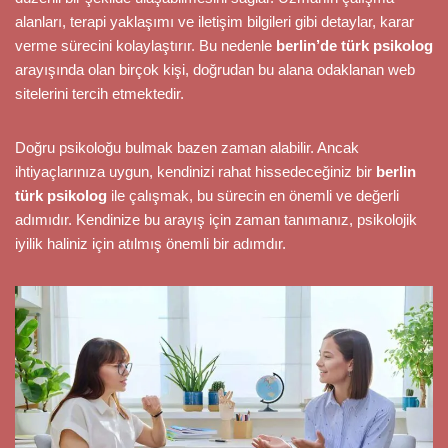
alanları, terapi yaklaşımı ve iletişim bilgileri gibi detaylar, karar
verme sürecini kolaylaştırır. Bu nedenle
berlin’de türk psikolog
arayışında olan birçok kişi, doğrudan bu alana odaklanan web
sitelerini tercih etmektedir.
Doğru psikoloğu bulmak bazen zaman alabilir. Ancak
ihtiyaçlarınıza uygun, kendinizi rahat hissedeceğiniz bir
berlin
türk psikolog
ile çalışmak, bu sürecin en önemli ve değerli
adımıdır. Kendinize bu arayış için zaman tanımanız, psikolojik
iyilik haliniz için atılmış önemli bir adımdır.