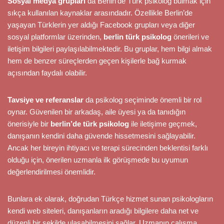
Sosyal medya grupları
da Berlin’de Türk psikolog bulmak için
sıkça kullanılan kaynaklar arasındadır. Özellikle Berlin’de
yaşayan Türklerin yer aldığı Facebook grupları veya diğer
sosyal platformlar üzerinden,
berlin türk psikolog
önerileri ve
iletişim bilgileri paylaşılabilmektedir. Bu gruplar, hem bilgi almak
hem de benzer süreçlerden geçen kişilerle bağ kurmak
açısından faydalı olabilir.
Tavsiye ve referanslar
da psikolog seçiminde önemli bir rol
oynar. Güvenilen bir arkadaş, aile üyesi ya da tanıdığın
önerisiyle bir
berlin’de türk psikolog
ile iletişime geçmek,
danışanın kendini daha güvende hissetmesini sağlayabilir.
Ancak her bireyin ihtiyacı ve terapi sürecinden beklentisi farklı
olduğu için, önerilen uzmanla ilk görüşmede bu uyumun
değerlendirilmesi önemlidir.
Bunlara ek olarak, doğrudan Türkçe hizmet sunan psikologların
kendi web siteleri, danışanların aradığı bilgilere daha net ve
düzenli bir şekilde ulaşabilmesini sağlar. Uzmanın çalışma