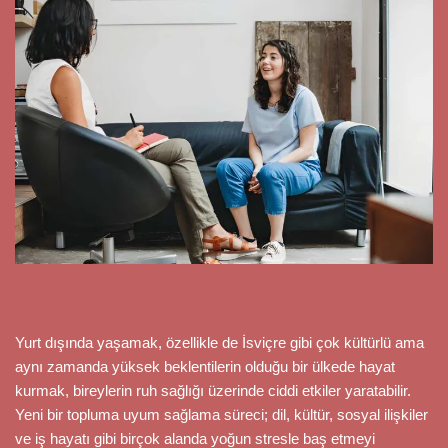
Yurt dışında yaşamak, özellikle de İsviçre gibi çok kültürlü ama
aynı zamanda yüksek beklentilerin olduğu bir ülkede hayat
kurmak, bireylerin ruh sağlığı üzerinde ciddi etkiler yaratabilir.
Yeni bir topluma uyum sağlama süreci; dil, kültür, sosyal ilişkiler
ve iş hayatı gibi birçok alanda yoğun stresle baş etmeyi