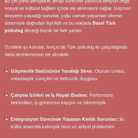
Bu çift yönlü perspektif, terapi sürecinin yalnızca bireysel değil;
sosyal ve kültürel bağlam içinde ele alınmasını sağlar. Göçmen
bireylerin yaşadığı sorunlar, çoğu zaman yaşanılan ülkenin
sistemiyle doğrudan ilişkilidir ve bu noktada
Basel Türk
psikolog
desteği büyük bir fark yaratır.
Özellikle şu konular, İsviçre’de Türk psikolog ile çalışıldığında
daha derinlemesine ele alınabilir:
Göçmenlik Statüsünün Yarattığı Stres:
Oturum izinleri,
vatandaşlık süreçleri ve belirsizlik duygusu.
Çalışma İzinleri ve İş Hayatı Baskısı:
Performans
beklentileri, iş güvencesi kaygısı ve tükenmişlik.
Entegrasyon Sürecinde Yaşanan Kimlik Sorunları:
İki
kültür arasında kalmışlık hissi ve aidiyet problemleri.