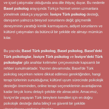
ve içsel çatışmalar olduğunda ana dile ihtiyaç duyar. Bu nedenle
Basel psikolog
arayışında Türkçe hizmet veren uzmanlara
yönelmek oldukça yaygındır.
İsviçre Türk psikolog
desteği,
danışanın yalnızca bireysel sorunlarını değil; göçmenlik
deneyiminin yarattığı kimlik karmaşasını, aidiyet sorunlarını ve
kültürel çatışmaları da bütüncül bir şekilde ele almayı mümkün
kılar.
Bu yazıda;
Basel Türk psikolog
,
Basel psikolog
,
Basel’deki
Türk psikologlar
,
İsviçre Türk psikolog
ve
İsviçre’deki Türk
psikologlar
gibi anahtar kelimeler çerçevesinde kapsamlı bir
rehber sunulmaktadır. Yazının devamında; Basel’de Türk
psikolog seçerken nelere dikkat edilmesi gerektiğinden, hangi
terapi türlerinin sunulduğuna; kültürel uyum sürecinde psikolojik
desteğin öneminden, online terapi seçeneklerinin avantajlarına
kadar birçok konu detaylı şekilde ele alınacaktır. Amacımız,
İsviçre’de yaşayan Türk bireylerin kendileri için en doğru
psikolojik desteğe daha bilinçli ve güvenli bir şekilde