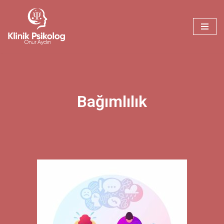
İçeriğe
geç
Bağımlılık