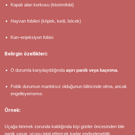
Kapalı alan korkusu (klostrofobi)
Hayvan fobileri (köpek, kedi, böcek)
Kan–enjeksiyon fobisi
Belirgin özellikleri:
O durumla karşılaşıldığında
aşırı panik veya kaçınma
.
Fobik durumun mantıksız olduğunun bilincinde olma, ancak
engelleyememe.
Örnek:
Uçağa binmek zorunda kaldığında kişi günler öncesinden bile
panik yaşar, uçuşu iptal ettirecek kadar endişelenebilir.