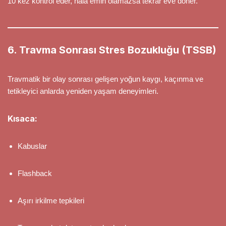
10 kez kontrol eder, hâlâ emin olamazsa tekrar eve döner.
6. Travma Sonrası Stres Bozukluğu (TSSB)
Travmatik bir olay sonrası gelişen yoğun kaygı, kaçınma ve
tetikleyici anlarda yeniden yaşam deneyimleri.
Kısaca:
Kabuslar
Flashback
Aşırı irkilme tepkileri