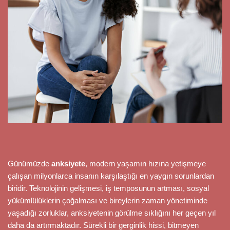
Günümüzde
anksiyete
, modern yaşamın hızına yetişmeye
çalışan milyonlarca insanın karşılaştığı en yaygın sorunlardan
biridir. Teknolojinin gelişmesi, iş temposunun artması, sosyal
yükümlülüklerin çoğalması ve bireylerin zaman yönetiminde
yaşadığı zorluklar, anksiyetenin görülme sıklığını her geçen yıl
daha da artırmaktadır. Sürekli bir gerginlik hissi, bitmeyen