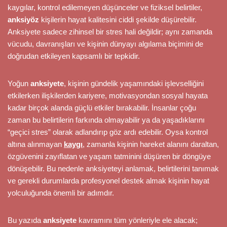
kaygılar, kontrol edilemeyen düşünceler ve fiziksel belirtiler,
anksiyöz
kişilerin hayat kalitesini ciddi şekilde düşürebilir.
Anksiyete sadece zihinsel bir stres hali değildir; aynı zamanda
vücudu, davranışları ve kişinin dünyayı algılama biçimini de
doğrudan etkileyen kapsamlı bir tepkidir.
Yoğun
anksiyete
, kişinin gündelik yaşamındaki işlevselliğini
etkilerken ilişkilerden kariyere, motivasyondan sosyal hayata
kadar birçok alanda güçlü etkiler bırakabilir. İnsanlar çoğu
zaman bu belirtilerin farkında olmayabilir ya da yaşadıklarını
“geçici stres” olarak adlandırıp göz ardı edebilir. Oysa kontrol
altına alınmayan
kaygı
, zamanla kişinin hareket alanını daraltan,
özgüvenini zayıflatan ve yaşam tatminini düşüren bir döngüye
dönüşebilir. Bu nedenle anksiyeteyi anlamak, belirtilerini tanımak
ve gerekli durumlarda profesyonel destek almak kişinin hayat
yolculuğunda önemli bir adımdır.
Bu yazıda
anksiyete
kavramını tüm yönleriyle ele alacak;