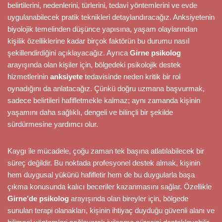
belirtilerini, nedenlerini, türlerini, tedavi yöntemlerini ve evde
uygulanabilecek pratik teknikleri detaylandıracağız. Anksiyetenin
biyolojik temelinden düşünce yapısına, yaşam olaylarından
kişilik özelliklerine kadar birçok faktörün bu durumu nasıl
şekillendirdiğini açıklayacağız. Ayrıca
Girne psikolog
arayışında olan kişiler için, bölgedeki psikolojik destek
hizmetlerinin
anksiyete
tedavisinde neden kritik bir rol
oynadığını da anlatacağız. Çünkü doğru uzmana başvurmak,
sadece belirtileri hafifletmekle kalmaz; aynı zamanda kişinin
yaşamını daha sağlıklı, dengeli ve bilinçli bir şekilde
sürdürmesine yardımcı olur.
Kaygı ile mücadele, çoğu zaman tek başına atlatılabilecek bir
süreç değildir. Bu noktada profesyonel destek almak, kişinin
hem duygusal yükünü hafifletir hem de bu duygularla başa
çıkma konusunda kalıcı beceriler kazanmasını sağlar. Özellikle
Girne’de psikolog
arayışında olan bireyler için, bölgede
sunulan terapi olanakları, kişinin ihtiyaç duyduğu güvenli alanı ve