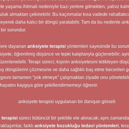
te yaşama ihtimali nedeniyle bazı yerlere gitmekten, yalnız kal
luk almaktan çekinebilir. Bu kaçınmalar kısa vadede rahatlatıc
eyerek daha kalıcı bir döngü yaratabilir. Tam da bu nedenle an
bir sorundur.
llere dayanan
anksiyete terapisi
yöntemleri sayesinde bu sorun
ete, öğrenilmiş düşünce ve tepki kalıplarıyla güçlenebilir; ayn
zenlenebilir. Terapi süreci; kişinin anksiyetesini tetikleyen düş
ış döngülerini çözmesine ve daha sağlıklı baş etme becerileri g
aygısını tamamen “yok etmeye” çalışmaktan ziyade onu yönetebil
hayatını kaygıya göre şekillendirmemeyi öğrenir.
 terapisi
süreci bütüncül bir şekilde ele alınacak; aynı zamand
klaşımlar, farklı
anksiyete bozukluğu tedavi yöntemleri
, te