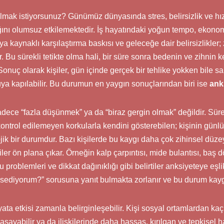
lmak istiyorsunuz? Günümüz dünyasında stres, belirsizlik ve h
ğını olumsuz etkilemektedir. İş hayatındaki yoğun tempo, ekonomik
 kaynaklı karşılaştırma baskısı ve geleceğe dair belirsizlikler; zi
. Bu sürekli tetikte olma hali, bir süre sonra bedenin ve zihnin
 Sonuç olarak kişiler, gün içinde gerçek bir tehlike yokken bile sa
ya kapılabilir. Bu durumun en yaygın sonuçlarından biri ise
ank
dece “fazla düşünmek” ya da “biraz gergin olmak” değildir. Süre
ve kontrol edilemeyen korkularla kendini gösterebilen; kişinin gün
jik bir durumdur. Bazı kişilerde bu kaygı daha çok zihinsel düz
tiler ön plana çıkar. Örneğin kalp çarpıntısı, mide bulantısı, ba
u problemleri ve dikkat dağınıklığı gibi belirtiler anksiyeteye eşli
ediyorum?” sorusuna yanıt bulmakta zorlanır ve bu durum kaygıyı
ta etkisi zamanla belirginleşebilir. Kişi sosyal ortamlardan kaç
ayabilir ya da ilişkilerinde daha hassas, kırılgan ve tepkisel ha