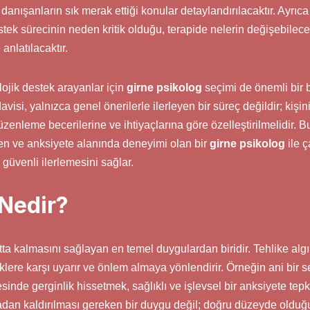
danışanların sık merak ettiği konular detaylandırılacaktır. Ayrıca
ek sürecinin neden kritik olduğu, terapide nelerin değişebilece
 anlatılacaktır.
lojik destek arayanlar için
girne psikolog
seçimi de önemli bir b
visi, yalnızca genel önerilerle ilerleyen bir süreç değildir; kişi
enleme becerilerine ve ihtiyaçlarına göre özelleştirilmelidir. B
en ve anksiyete alanında deneyimi olan bir
girne psikolog
ile 
güvenli ilerlemesini sağlar.
Nedir?
ta kalmasını sağlayan en temel duygulardan biridir. Tehlike alg
sklere karşı uyarır ve önlem almaya yönlendirir. Örneğin ani bir s
sinde gerginlik hissetmek, sağlıklı ve işlevsel bir anksiyete tepk
dan kaldırılması gereken bir duygu değil; doğru düzeyde olduğu