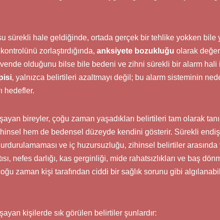
 sürekli hale geldiğinde, ortada gerçek bir tehlike yokken bile
kontrolünü zorlaştırdığında,
anksiyete bozukluğu
olarak değerl
vende olduğunu bilse bile bedeni ve zihni sürekli bir alarm hali i
pisi
, yalnızca belirtileri azaltmayı değil; bu alarm sisteminin ne
 hedefler.
yan bireyler, çoğu zaman yaşadıkları belirtileri tam olarak tanı
insel hem de bedensel düzeyde kendini gösterir. Sürekli endişe 
urdurulamaması ve iç huzursuzluğu, zihinsel belirtiler arasında 
sı, nefes darlığı, kas gerginliği, mide rahatsızlıkları ve baş dönme
r çoğu zaman kişi tarafından ciddi bir sağlık sorunu gibi algılanab
yan kişilerde sık görülen belirtiler şunlardır: