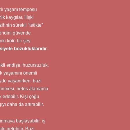
ızlı yaşam temposu
 kaygılar, ilişki
hnin sürekli “tetikte”
 kendini güvende
nki kötü bir şey
siyete bozukluklarıdır
.
kli endişe, huzursuzluk,
lük yaşamını önemli
eyde yaşanırken, bazı
ş dönmesi, nefes alamama
k edebilir. Kişi çoğu
 daha da artırabilir.
ınmaya başlayabilir, iş
le gelebilir. Bazı