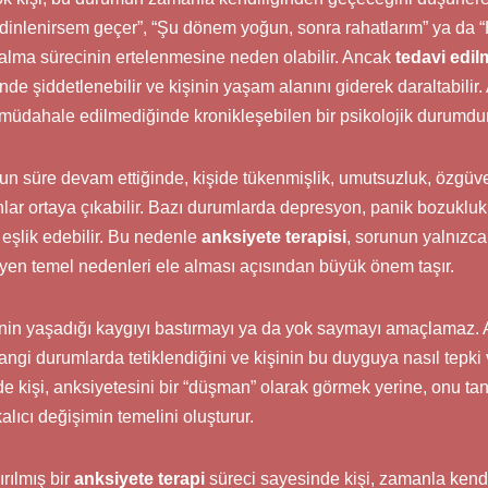
z dinlenirsem geçer”, “Şu dönem yoğun, sonra rahatlarım” ya da 
 alma sürecinin ertelenmesine neden olabilir. Ancak
tedavi edi
nde şiddetlenebilir ve kişinin yaşam alanını giderek daraltabilir
l; müdahale edilmediğinde kronikleşebilen bir psikolojik durumdur
n süre devam ettiğinde, kişide tükenmişlik, umutsuzluk, özgüve
unlar ortaya çıkabilir. Bazı durumlarda depresyon, panik bozukluk
eşlik edebilir. Bu nedenle
anksiyete terapisi
, sorunun yalnızca 
sleyen temel nedenleri ele alması açısından büyük önem taşır.
şinin yaşadığı kaygıyı bastırmayı ya da yok saymayı amaçlamaz. 
hangi durumlarda tetiklendiğini ve kişinin bu duyguya nasıl tepki
de kişi, anksiyetesini bir “düşman” olarak görmek yerine, onu t
kalıcı değişimin temelini oluşturur.
rılmış bir
anksiyete terapi
süreci sayesinde kişi, zamanla kendi