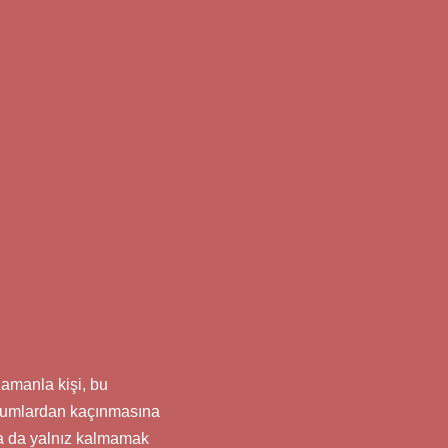
Zamanla kişi, bu
durumlardan kaçınmasına
a da yalnız kalmamak