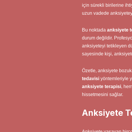
için sürekli birilerine i
uzun vadede anksiyeteyi
Bu noktada
anksiyete t
durum değildir. Profesyo
anksiyeteyi tetikleyen d
sayesinde kişi, anksiye
Özetle, anksiyete bozuk
tedavisi
yöntemleriyle y
anksiyete terapisi
, hem
hissetmesini sağlar.
Anksiyete T
Anksiyete yaşayan birç