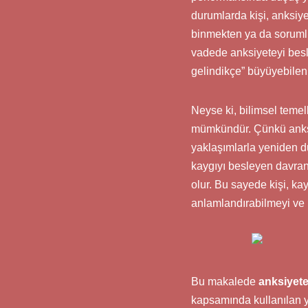
durumlarda kişi, anksiye
binmekten ya da sorumlu
vadede anksiyeteyi besl
gelindikçe” büyüyebilen 
Neyse ki, bilimsel teme
mümkündür. Çünkü anksiy
yaklaşımlarla yeniden dü
kaygıyı besleyen davran
olur. Bu sayede kişi, k
anlamlandırabilmeyi ve 
Bu makalede
anksiyete
kapsamında kullanılan ya