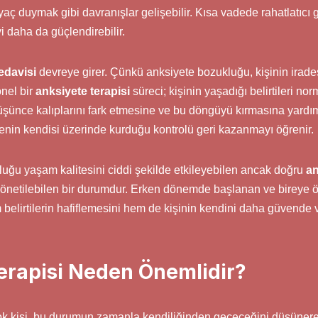
htiyaç duymak gibi davranışlar gelişebilir. Kısa vadede rahatlatıc
 daha da güçlendirebilir.
edavisi
devreye girer. Çünkü anksiyete bozukluğu, kişinin iradesi
nel bir
anksiyete terapisi
süreci; kişinin yaşadığı belirtileri no
üşünce kalıplarını fark etmesine ve bu döngüyü kırmasına yardım
tenin kendisi üzerinde kurduğu kontrolü geri kazanmayı öğrenir.
luğu yaşam kalitesini ciddi şekilde etkileyebilen ancak doğru
an
önetilebilen bir durumdur. Erken dönemde başlanan ve bireye ö
 belirtilerin hafiflemesini hem de kişinin kendini daha güvende
erapisi Neden Önemlidir?
ok kişi, bu durumun zamanla kendiliğinden geçeceğini düşünere