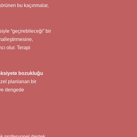
ı görünen bu kaçınmalar,
yle “geçirebileceği” bir
rmalleştirmesine,
cı olur. Terapi
ksiyete bozukluğu
zel planlanan bir
 ve dengede
k profesyonel destek