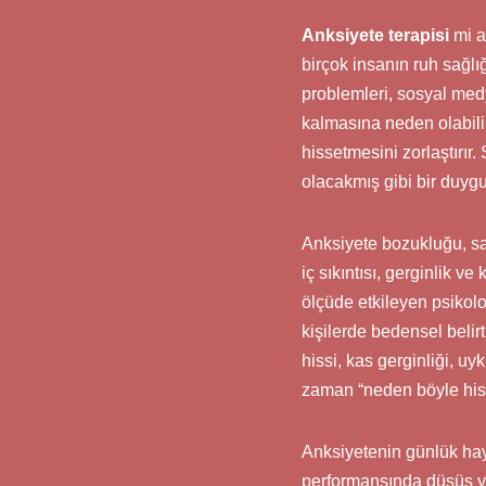
Anksiyete terapisi
mi a
birçok insanın ruh sağlı
problemleri, sosyal medya
kalmasına neden olabilir
hissetmesini zorlaştırır.
olacakmış gibi bir duygu
Anksiyete bozukluğu, sa
iç sıkıntısı, gerginlik 
ölçüde etkileyen psikolo
kişilerde bedensel belir
hissi, kas gerginliği, uyk
zaman “neden böyle hiss
Anksiyetenin günlük haya
performansında düşüş yaş