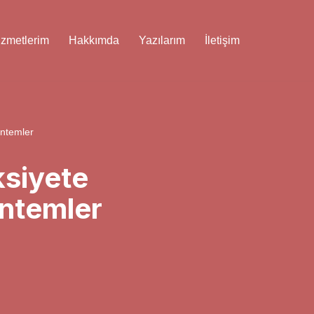
izmetlerim
Hakkımda
Yazılarım
İletişim
öntemler
ksiyete
öntemler