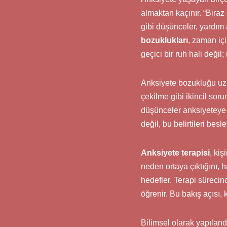
almaktan kaçınır. “Bira
gibi düşünceler, yardım
bozuklukları
, zaman içi
geçici bir ruh hali deği
Anksiyete bozukluğu uzu
çekilme gibi ikincil sor
düşünceler anksiyeteye 
değil, bu belirtileri be
Anksiyete terapisi
, ki
neden ortaya çıktığını, 
hedefler. Terapi sürecin
öğrenir. Bu bakış açısı, 
Bilimsel olarak yapılandı