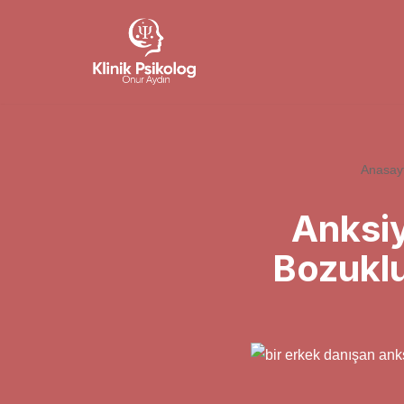
İçeriğe
geç
Anasay
Anksiy
Bozuklu