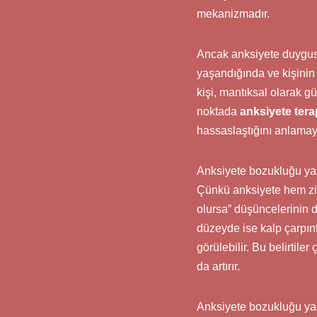
mekanizmadır.
Ancak anksiyete duygusu
yaşandığında ve kişinin 
kişi, mantıksal olarak gü
noktada
anksiyete tera
hassaslaştığını anlamayı
Anksiyete bozukluğu yaşa
Çünkü anksiyete hem zih
olursa” düşüncelerinin d
düzeyde ise kalp çarpıntı
görülebilir. Bu belirtile
da artırır.
Anksiyete bozukluğu yaşa