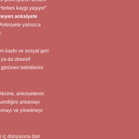
“Herkes kaygı yaşıyor”
lmeyen anksiyete
. Anksiyete yalnızca
.
n kaybı ve sosyal geri
 ya da obsesif
görünen belirtilerini
Aksine, anksiyetenin
 verdiğini anlamayı
anımayı ve yönetmeyi
 iç dünyasına dair