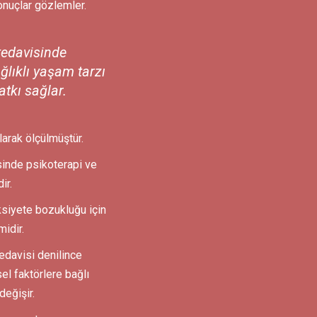
onuçlar gözlemler.
tedavisinde
ğlıklı yaşam tarzı
atkı sağlar.
arak ölçülmüştür.
inde psikoterapi ve
ir.
nksiyete bozukluğu için
idir.
edavisi denilince
el faktörlere bağlı
değişir.