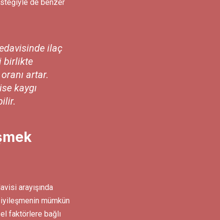
esteğiyle de benzer
tedavisinde
ilaç
i
birlikte
oranı artar.
ise kaygı
lir.
şmek
avisi arayışında
n iyileşmenin mümkün
el faktörlere bağlı