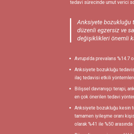
tedavi sürecinde umut verici s
Anksiyete bozukluğu 
düzenli egzersiz ve sa
değişiklikleri önemli k
Avrupa’da prevalans %14.7 ol
Anksiyete bozukluğu tedavis
ilaç tedavisi etkili yöntemlerd
Bilişsel davranışçı terapi, a
en çok önerilen tedavi yöntem
Anksiyete bozukluğu kesin t
tamamen iyileşme oranı kişis
olarak %41 ile %50 arasında 