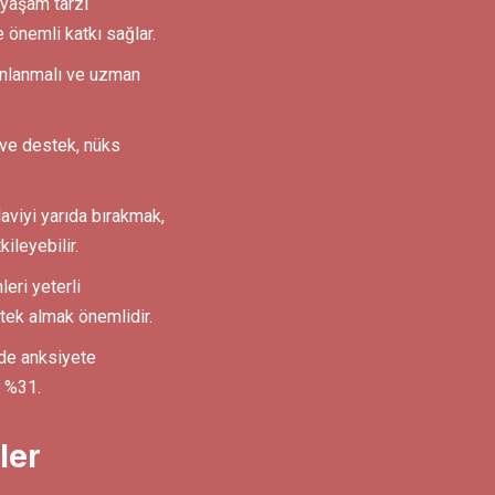
 yaşam tarzı
e önemli katkı sağlar.
anlanmalı ve uzman
 ve destek, nüks
aviyi yarıda bırakmak,
ileyebilir.
eri yeterli
tek almak önemlidir.
nde anksiyete
ı %31.
ler