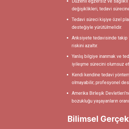
Düzenli egzersiz ve sağlıklı
değişiklikleri, tedavi sürecin
Tedavi süreci kişiye özel pl
desteğiyle yürütülmelidir.
Anksiyete tedavisinde takip
riskini azaltır.
Yanlış bilgiye inanmak ve ted
iyileşme sürecini olumsuz etk
Kendi kendine tedavi yönteml
olmayabilir; profesyonel des
Amerika Birleşik Devletleri’
bozukluğu yaşayanların oran
Bilimsel Gerçek