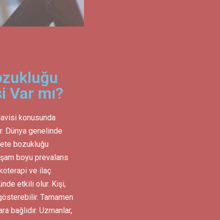
ozukluğu
i Var mı?
davisi konusunda
ar. Dünya genelinde
yete bozukluğu
yaşam boyu prevalans
koterapi ve ilaç
de etkili olur. Kişi,
 gösterebilir. Tamamen
ara bağlıdır. Uzmanlar,