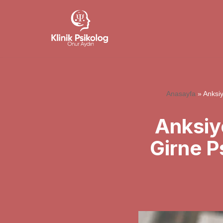
İçeriğe
geç
Anasayfa
»
Anksiy
Anksiy
Girne P