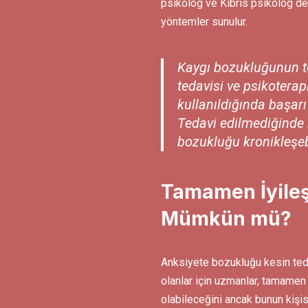
psikolog ve Kıbrıs psikolog d
yöntemler sunulur.
Kaygı bozukluğunun 
tedavisi ve psikoterap
kullanıldığında başarı 
Tedavi edilmediğinde 
bozukluğu kronikleşebi
Tamamen İyile
Mümkün mü?
Anksiyete bozukluğu kesin ted
olanlar için uzmanlar, tamame
olabileceğini ancak bunun kişis