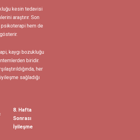
kluğu kesin tedavisi
rini araştırır. Son
m psikoterapi hem de
gösterir.
erapi, kaygı bozukluğu
ntemlerden biridir.
ılaştırıldığında, her
iyileşme
sağladığı
8. Hafta
ç
Sonrası
İyileşme