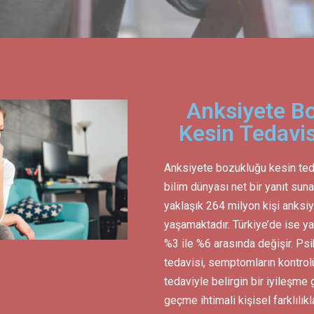
Anksiyete B
Kesin Tedavis
Anksiyete bozukluğu kesin te
bilim dünyası net bir yanıt sun
yaklaşık 264 milyon kişi anksi
yaşamaktadır. Türkiye’de ise 
%3 ile %6 arasında değişir. Psi
tedavisi, semptomların kontrolün
tedaviyle belirgin bir iyileşme
geçme ihtimali kişisel farklılıkl