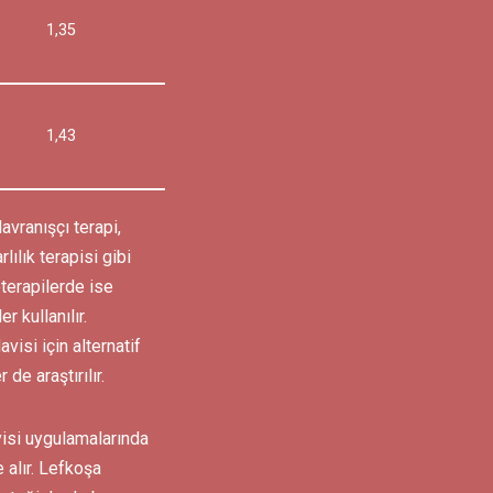
1,35
1,43
avranışçı terapi,
ılık terapisi gibi
terapilerde ise
r kullanılır.
isi için alternatif
de araştırılır.
isi uygulamalarında
 alır. Lefkoşa