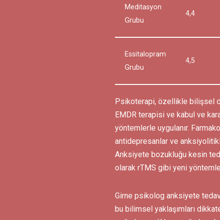
Meditasyon
4,4
Grubu
Essitalopram
4,5
Grubu
Psikoterapi, özellikle bilişsel d
EMDR terapisi ve kabul ve kararl
yöntemlerle uygulanır. Farmako
antidepresanlar ve anksiyolitikle
Anksiyete bozukluğu kesin tedav
olarak rTMS gibi yeni yöntemler 
Girne psikolog anksiyete tedav
bu bilimsel yaklaşımları dikkate