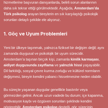
hizmetlerine başvuran danışanlarda, belirli sorun alanlarının
daha sık tekrar ettiği görülmektedir. Aşağıda,
Amsterdam’da
Türk psikolog
arayan bireylerin en sık karşılaştığı psikolojik
sorunları detaylı şekilde ele alıyoruz.
1. Göç ve Uyum Problemleri
Yeni bir ülkeye taşınmak, yalnızca fiziksel bir değişim değil; aynı
zamanda duygusal ve psikolojik bir uyum sürecidir.
Amsterdam’a taşınan birçok kişi, zamanla
kimlik karmaşası
,
aidiyet duygusunda zayıflama
ve
yalnızlık hissi
yaşayabilir.
Dil farklılığı, sosyal çevre kurma zorluğu ve kültürel normların
değişmesi, bireyin kendini yabancı hissetmesine neden olabilir.
Bu süreçte yaşanan duygular genellikle bastırılır veya
görmezden gelinir. Ancak uzun vadede bu durum; içe kapanma,
motivasyon kaybı ve özgüven sorunları şeklinde kendini
gösterebilir.
Amsterdam psikolog
desteği, göç sürecinin