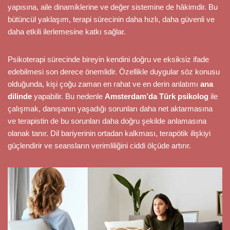
yapısına, aile dinamiklerine ve değer sistemine de hâkimdir. Bu
bütüncül yaklaşım, terapi sürecinin daha hızlı, daha güvenli ve
daha etkili ilerlemesine katkı sağlar.
Psikoterapi sürecinde bireyin kendini doğru ve eksiksiz ifade
edebilmesi son derece önemlidir. Özellikle duygular söz konusu
olduğunda, kişi çoğu zaman en rahat ve en derin anlatımı
ana
dilinde
yapabilir. Bu nedenle
Amsterdam’da Türk psikolog
ile
çalışmak, danışanın yaşadığı sorunları daha net aktarmasına
ve terapistin de bu sorunları daha doğru şekilde anlamasına
olanak tanır. Dil bariyerinin ortadan kalkması, terapötik ilişkiyi
güçlendirir ve seansların verimliliğini ciddi ölçüde artırır.