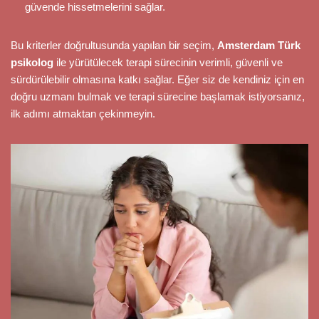
güvende hissetmelerini sağlar.
Bu kriterler doğrultusunda yapılan bir seçim,
Amsterdam Türk
psikolog
ile yürütülecek terapi sürecinin verimli, güvenli ve
sürdürülebilir olmasına katkı sağlar. Eğer siz de kendiniz için en
doğru uzmanı bulmak ve terapi sürecine başlamak istiyorsanız,
ilk adımı atmaktan çekinmeyin.