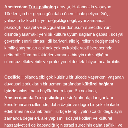
Amsterdam
Türk psikolog
arayışı, Hollanda’da yaşayan
Türkler için her geçen gün daha önemli hale geliyor. Göç,
yalnızca fiziksel bir yer değişikliği değil; aynı zamanda
psikolojik, sosyal ve duygusal bir dönüşüm sürecidir. Yurt
dışında yaşamak; yeni bir kültüre uyum sağlama çabası, sosyal
çevrenin sınırlı olması, dil bariyeri, aile içi rollerin değişmesi ve
kimlik çatışmaları gibi pek çok psikolojik yükü beraberinde
getirebilir. Tüm bu faktörler zamanla bireyin ruh sağlığını
olumsuz etkileyebilir ve profesyonel destek ihtiyacını artırabilir.
Özellikle Hollanda gibi çok kültürlü bir ülkede yaşarken, yaşanan
duygusal zorlukların bir uzman tarafından
kültürel bağlam
içinde
anlaşılması büyük önem taşır. Bu noktada,
Amsterdam’da Türk psikolog
desteği almak; danışanların
kendilerini ana dillerinde, daha özgür ve doğru bir şekilde ifade
edebilmesine olanak tanır. Türkçe terapi, yalnızca dili değil; aynı
zamanda değerleri, aile yapısını, sosyal kodları ve kültürel
hassasiyetleri de kapsadığı için terapi sürecinin daha sağlıklı ve